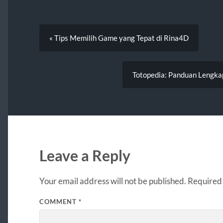
« Tips Memilih Game yang Tepat di Rina4D
Totopedia: Panduan Lengkap
Leave a Reply
Your email address will not be published.
Required 
COMMENT
*