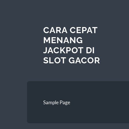
CARA CEPAT
MENANG
JACKPOT DI
SLOT GACOR
Sample Page