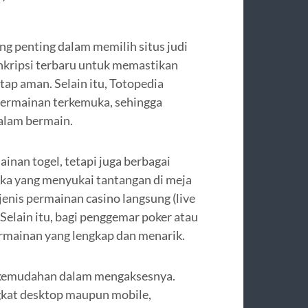
ng penting dalam memilih situs judi
nkripsi terbaru untuk memastikan
tap aman. Selain itu, Totopedia
permainan terkemuka, sehingga
dalam bermain.
nan togel, tetapi juga berbagai
eka yang menyukai tantangan di meja
enis permainan casino langsung (live
Selain itu, bagi penggemar poker atau
ermainan yang lengkap dan menarik.
h kemudahan dalam mengaksesnya.
ngkat desktop maupun mobile,