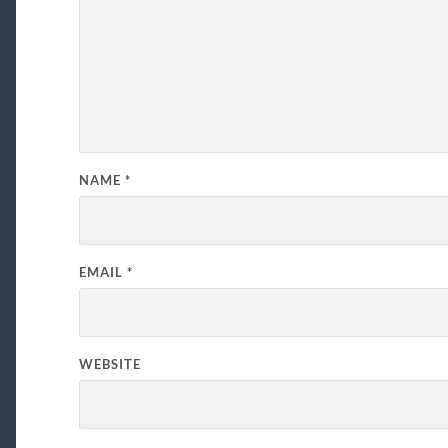
NAME
*
EMAIL
*
WEBSITE