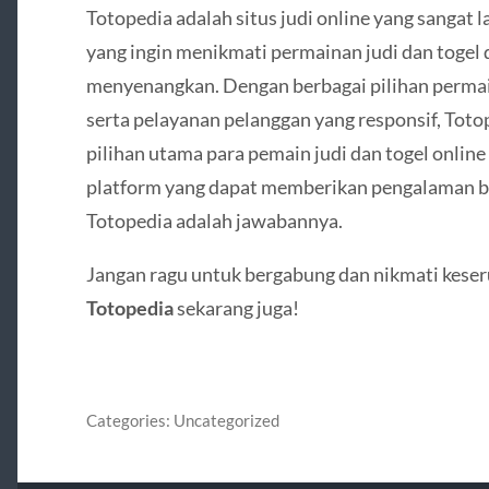
Totopedia adalah situs judi online yang sangat
yang ingin menikmati permainan judi dan togel
menyenangkan. Dengan berbagai pilihan permai
serta pelayanan pelanggan yang responsif, Totop
pilihan utama para pemain judi dan togel online 
platform yang dapat memberikan pengalaman ber
Totopedia adalah jawabannya.
Jangan ragu untuk bergabung dan nikmati keseru
Totopedia
sekarang juga!
Categories:
Uncategorized