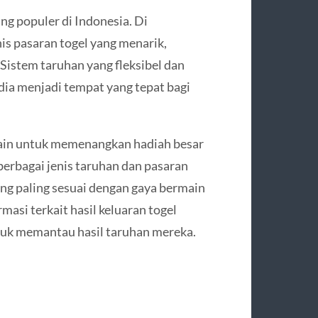
ing populer di Indonesia. Di
s pasaran togel yang menarik,
 Sistem taruhan yang fleksibel dan
ia menjadi tempat yang tepat bagi
ain untuk memenangkan hadiah besar
berbagai jenis taruhan dan pasaran
ng paling sesuai dengan gaya bermain
masi terkait hasil keluaran togel
uk memantau hasil taruhan mereka.