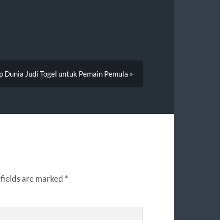
 Dunia Judi Togel untuk Pemain Pemula »
fields are marked
*