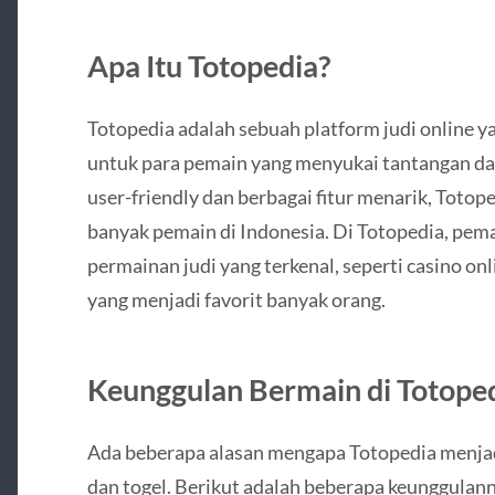
Apa Itu Totopedia?
Totopedia adalah sebuah platform judi online 
untuk para pemain yang menyukai tantangan da
user-friendly dan berbagai fitur menarik, Totop
banyak pemain di Indonesia. Di Totopedia, pe
permainan judi yang terkenal, seperti casino onl
yang menjadi favorit banyak orang.
Keunggulan Bermain di Totope
Ada beberapa alasan mengapa Totopedia menjad
dan togel. Berikut adalah beberapa keunggulan