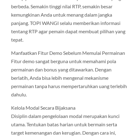
berbeda. Semakin tinggi nilai RTP, semakin besar
kemungkinan Anda untuk menang dalam jangka
panjang. TOPI WANGI selalu memberikan informasi
tentang RTP agar pemain dapat membuat pilihan yang
tepat.
Manfaatkan Fitur Demo Sebelum Memulai Permainan
Fitur demo sangat berguna untuk memahami pola
permainan dan bonus yang ditawarkan. Dengan
berlatih, Anda bisa lebih mengenal mekanisme
permainan tanpa harus mempertaruhkan uang terlebih
dahulu.
Kelola Modal Secara Bijaksana
Disiplin dalam pengelolaan modal merupakan kunci
utama. Tentukan batas harian untuk bermain serta
target kemenangan dan kerugian. Dengan cara ini,