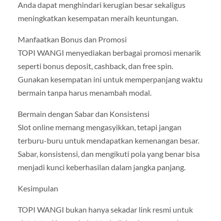
Anda dapat menghindari kerugian besar sekaligus
meningkatkan kesempatan meraih keuntungan.
Manfaatkan Bonus dan Promosi
TOPI WANGI menyediakan berbagai promosi menarik
seperti bonus deposit, cashback, dan free spin.
Gunakan kesempatan ini untuk memperpanjang waktu
bermain tanpa harus menambah modal.
Bermain dengan Sabar dan Konsistensi
Slot online memang mengasyikkan, tetapi jangan
terburu-buru untuk mendapatkan kemenangan besar.
Sabar, konsistensi, dan mengikuti pola yang benar bisa
menjadi kunci keberhasilan dalam jangka panjang.
Kesimpulan
TOPI WANGI bukan hanya sekadar link resmi untuk