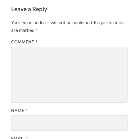
Leave a Reply
Your email address will not be published.
Required fields
are marked
*
COMMENT
*
NAME
*
EMAIL
*