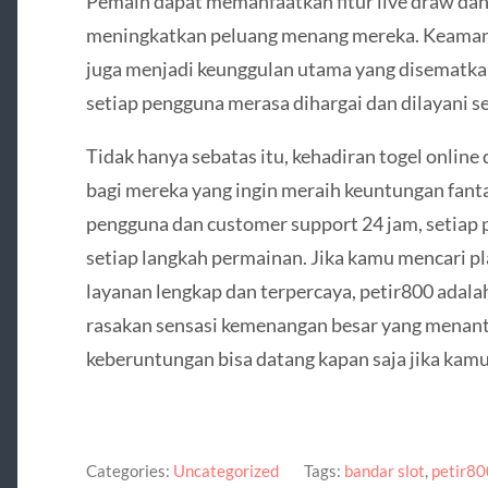
Pemain dapat memanfaatkan fitur live draw dan a
meningkatkan peluang menang mereka. Keamana
juga menjadi keunggulan utama yang disematka
setiap pengguna merasa dihargai dan dilayani se
Tidak hanya sebatas itu, kehadiran togel onlin
bagi mereka yang ingin meraih keuntungan fant
pengguna dan customer support 24 jam, setiap
setiap langkah permainan. Jika kamu mencari p
layanan lengkap dan terpercaya, petir800 adal
rasakan sensasi kemenangan besar yang menanti
keberuntungan bisa datang kapan saja jika kam
Categories:
Uncategorized
Tags:
bandar slot
,
petir80