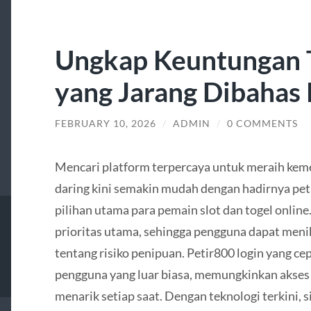
Ungkap Keuntungan T
yang Jarang Dibahas
FEBRUARY 10, 2026
/
ADMIN
/
0 COMMENTS
Mencari platform terpercaya untuk meraih keme
daring kini semakin mudah dengan hadirnya petir
pilihan utama para pemain slot dan togel onli
prioritas utama, sehingga pengguna dapat men
tentang risiko penipuan. Petir800 login yang 
pengguna yang luar biasa, memungkinkan akses 
menarik setiap saat. Dengan teknologi terkini, 