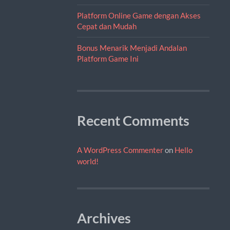
Platform Online Game dengan Akses
Cepat dan Mudah
Bonus Menarik Menjadi Andalan
Platform Game Ini
Recent Comments
A WordPress Commenter
on
Hello
world!
Archives