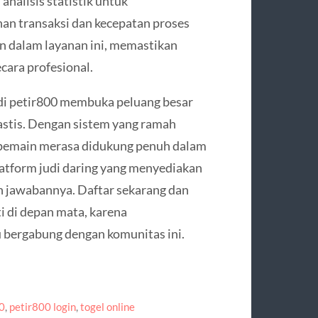
nalisis statistik untuk
n transaksi dan kecepatan proses
n dalam layanan ini, memastikan
cara profesional.
e di petir800 membuka peluang besar
astis. Dengan sistem yang ramah
 pemain merasa didukung penuh dalam
latform judi daring yang menyediakan
ah jawabannya. Daftar sekarang dan
 di depan mata, karena
u bergabung dengan komunitas ini.
0
,
petir800 login
,
togel online