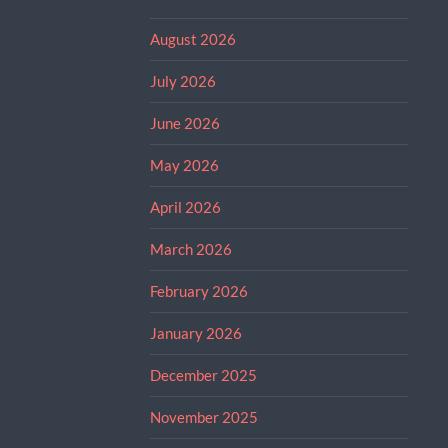
August 2026
July 2026
June 2026
May 2026
April 2026
March 2026
February 2026
January 2026
December 2025
November 2025