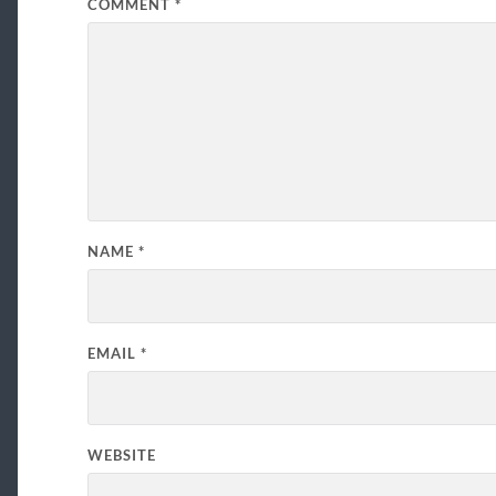
COMMENT
*
NAME
*
EMAIL
*
WEBSITE