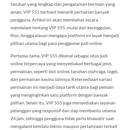
taruhan yang lengkap dan pengalaman bermain yang
aman, VIP 555 berhasil menarik perhatian banyak
pengguna. Artikel ini akan membahas secara
mendalam tentang VIP 555, mulai dari keunggulan,
fitur, hingga alasan mengapa platform ini layak menjadi
pilihan utama bagi para penggemar judi online.
Pertama-tama, VIP 555 dikenal sebagai situs judi
online terpercaya yang menyediakan berbagai jenis
permainan, seperti slot online, taruhan olahraga, togel,
dan permainan kasino lainnya. Ketersediaan variasi
permainan ini menjadi daya tarik utama bagi pemain
yang menginginkan satu platform dengan banyak
pilihan. Selain itu, VIP 555 juga menyediakan layanan
pelanggan yang responsif dan siap membantu selama
24 jam, sehingga pengguna tidak perlu khawatir saat
mengalami kendala teknis maupun pertanyaan terkait