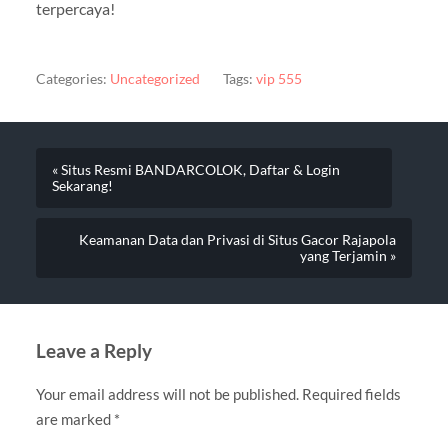
terpercaya!
Categories:
Uncategorized
Tags:
vip 555
« Situs Resmi BANDARCOLOK, Daftar & Login
Sekarang!
Keamanan Data dan Privasi di Situs Gacor Rajapola
yang Terjamin »
Leave a Reply
Your email address will not be published.
Required fields
are marked
*