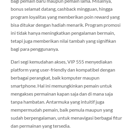
bagi pemain baru maupun pemain lama. Misalnya,
bonus selamat datang, cashback mingguan, hingga
program loyalitas yang memberikan poin reward yang
bisa ditukar dengan hadiah menarik. Program promosi
ini tidak hanya meningkatkan pengalaman bermain,
tetapi juga memberikan nilai tambah yang signifikan
bagi para penggunanya.
Dari segi kemudahan akses, VIP 555 menyediakan
platform yang user-friendly dan kompatibel dengan
berbagai perangkat, baik komputer maupun
smartphone. Hal ini memungkinkan pemain untuk
mengakses permainan kapan saja dan di mana saja
tanpa hambatan. Antarmuka yang intuitif juga
mempermudah pemain, baik pemula maupun yang
sudah berpengalaman, untuk menavigasi berbagai fitur
dan permainan yang tersedia.