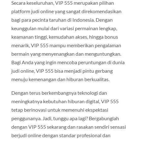
Secara keseluruhan, VIP 555 merupakan pilihan
platform judi online yang sangat direkomendasikan
bagi para pecinta taruhan di Indonesia. Dengan
keunggulan mulai dari variasi permainan lengkap,
keamanan tinggi, kemudahan akses, hingga bonus
menarik, VIP 555 mampu memberikan pengalaman
bermain yang menyenangkan dan menguntungkan.
Bagi Anda yang ingin mencoba peruntungan di dunia
judi online, VIP 555 bisa menjadi pintu gerbang
menuju kemenangan dan hiburan berkualitas.
Dengan terus berkembangnya teknologi dan
meningkatnya kebutuhan hiburan digital, VIP 555
tetap berinovasi untuk memenuhi ekspektasi
penggunanya. Jadi, tunggu apa lagi? Bergabunglah
dengan VIP 555 sekarang dan rasakan sendiri sensasi
berjudi online dengan standar profesional dan