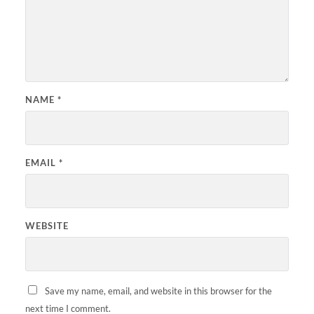
NAME
*
EMAIL
*
WEBSITE
Save my name, email, and website in this browser for the
next time I comment.