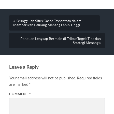
« Keunggulan Situs Gacor Taysentoto dalam
Memberikan Peluang Menang Lebih Tinggi
Panduan Lengkap Bermain di TribunTogel: Tips dan
Strategi Menang »
Leave a Reply
Your email address will not be published.
Required fields
are marked
*
COMMENT
*