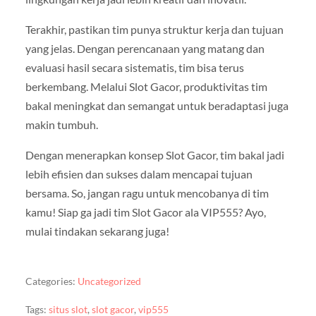
Terakhir, pastikan tim punya struktur kerja dan tujuan
yang jelas. Dengan perencanaan yang matang dan
evaluasi hasil secara sistematis, tim bisa terus
berkembang. Melalui Slot Gacor, produktivitas tim
bakal meningkat dan semangat untuk beradaptasi juga
makin tumbuh.
Dengan menerapkan konsep Slot Gacor, tim bakal jadi
lebih efisien dan sukses dalam mencapai tujuan
bersama. So, jangan ragu untuk mencobanya di tim
kamu! Siap ga jadi tim Slot Gacor ala VIP555? Ayo,
mulai tindakan sekarang juga!
Categories:
Uncategorized
Tags:
situs slot
,
slot gacor
,
vip555