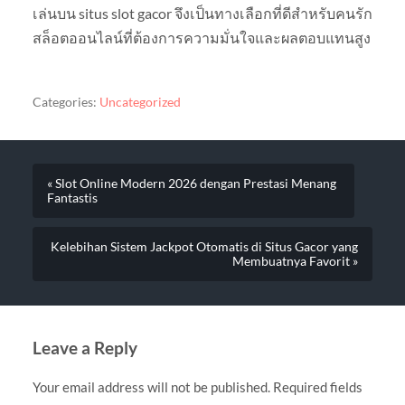
เล่นบน situs slot gacor จึงเป็นทางเลือกที่ดีสำหรับคนรัก
สล็อตออนไลน์ที่ต้องการความมั่นใจและผลตอบแทนสูง
Categories:
Uncategorized
« Slot Online Modern 2026 dengan Prestasi Menang
Fantastis
Kelebihan Sistem Jackpot Otomatis di Situs Gacor yang
Membuatnya Favorit »
Leave a Reply
Your email address will not be published.
Required fields