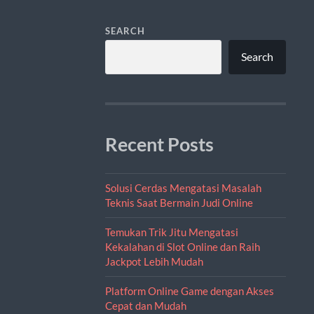
SEARCH
Search
Recent Posts
Solusi Cerdas Mengatasi Masalah
Teknis Saat Bermain Judi Online
Temukan Trik Jitu Mengatasi
Kekalahan di Slot Online dan Raih
Jackpot Lebih Mudah
Platform Online Game dengan Akses
Cepat dan Mudah