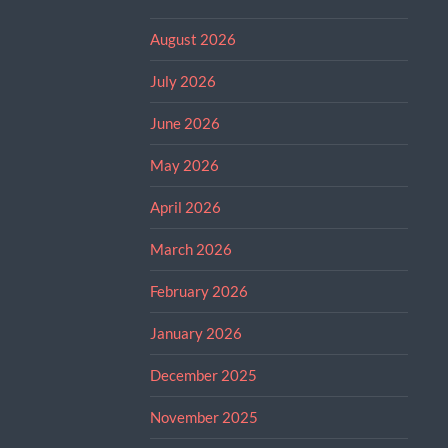
August 2026
July 2026
June 2026
May 2026
April 2026
March 2026
February 2026
January 2026
December 2025
November 2025