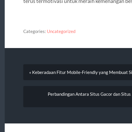
terus termotivasi untuk meraih kemenangan besa
Categories:
Uncategorized
« Keberadaan Fitur Mobile-Friendly yang Membuat 
Perbandingan Antara Situs Gacor dan Situs