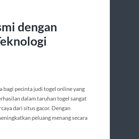
smi dengan
Teknologi
 bagi pecinta judi togel online yang
hasilan dalam taruhan togel sangat
caya dari situs gacor. Dengan
 meningkatkan peluang menang secara