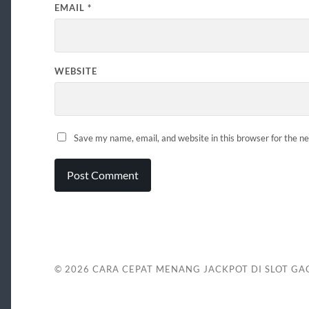
EMAIL
*
WEBSITE
Save my name, email, and website in this browser for the n
© 2026
CARA CEPAT MENANG JACKPOT DI SLOT GA