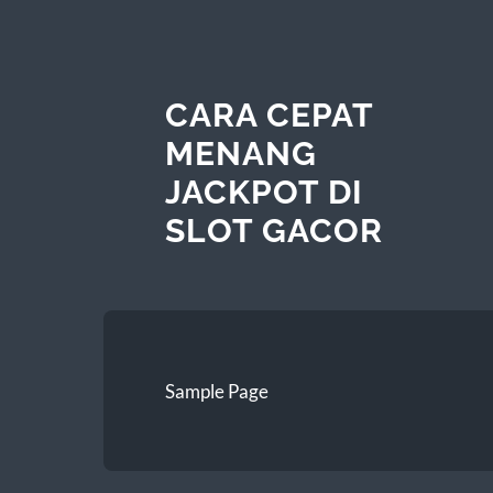
CARA CEPAT
MENANG
JACKPOT DI
SLOT GACOR
Sample Page