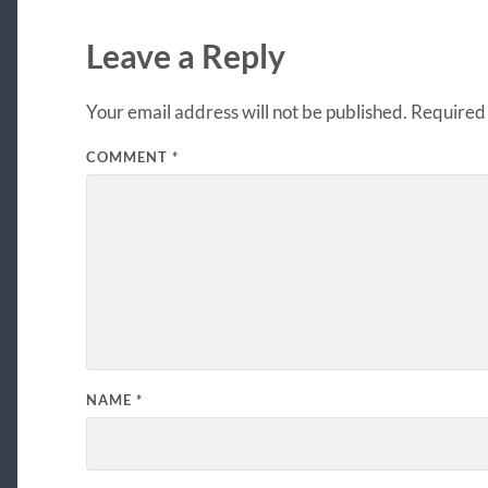
Leave a Reply
Your email address will not be published.
Required 
COMMENT
*
NAME
*