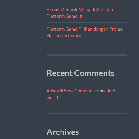
Bonus Menarik Menjadi Andalan
Platform Game Ini
Platform Game Pilihan dengan Promo
Harian Terfavorit
Recent Comments
A WordPress Commenter
on
Hello
world!
Archives