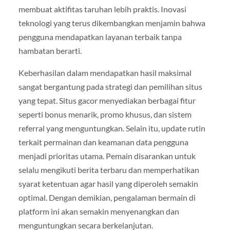
membuat aktifitas taruhan lebih praktis. Inovasi
teknologi yang terus dikembangkan menjamin bahwa
pengguna mendapatkan layanan terbaik tanpa
hambatan berarti.
Keberhasilan dalam mendapatkan hasil maksimal
sangat bergantung pada strategi dan pemilihan situs
yang tepat. Situs gacor menyediakan berbagai fitur
seperti bonus menarik, promo khusus, dan sistem
referral yang menguntungkan. Selain itu, update rutin
terkait permainan dan keamanan data pengguna
menjadi prioritas utama. Pemain disarankan untuk
selalu mengikuti berita terbaru dan memperhatikan
syarat ketentuan agar hasil yang diperoleh semakin
optimal. Dengan demikian, pengalaman bermain di
platform ini akan semakin menyenangkan dan
menguntungkan secara berkelanjutan.