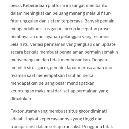
besar. Keberadaan platform ini sangat membantu
dalam meningkatkan peluang menang melalui fitur-
fitur unggulan dan sistem terpercaya. Banyak pemain
mengandalkan situs gacor karena kecepatan proses
pembayaran dan layanan pelanggan yang responsif.
Selain itu, variasi permainan yang lengkap dan update
secara berkala membuat pengalaman bermain semakin
menyenangkan dan tidak membosankan. Dengan
memilih situs gacor, pemain dapat merasa aman dan
nyaman saat menempatkan taruhan, serta
mendapatkan peluang besar mendapatkan
keuntungan maksimal dari setiap permainan yang
dimainkan.
Faktor utama yang membuat situs gacor diminati
adalah tingkat kepercayaannya yang tinggi dan
transparansi dalam setiap transaksi. Pengguna tidak