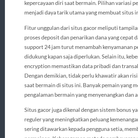
kepercayaan diri saat bermain. Pilihan variasi
menjadi daya tarik utama yang membuat situs in
Fitur unggulan dari situs gacor meliputi tampil
proses deposit dan penarikan dana yang cepat 
support 24 jam turut menambah kenyamanan p
didukung kapan saja diperlukan. Selain itu, keb
encryption memastikan data pribadi dan transak
Dengan demikian, tidak perlu khawatir akan ris
saat bermain di situs ini. Banyak pemain yang 
pengalaman bermain yang menyenangkan dan 
Situs gacor juga dikenal dengan sistem bonus 
reguler yang meningkatkan peluang kemenangan
sering ditawarkan kepada pengguna setia, membe