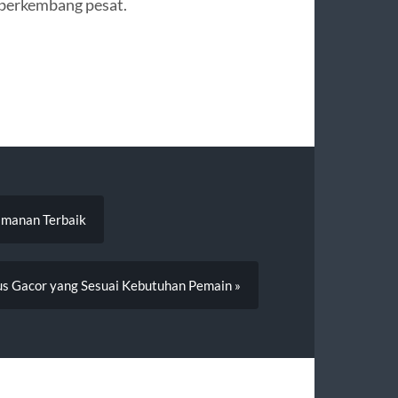
g berkembang pesat.
amanan Terbaik
us Gacor yang Sesuai Kebutuhan Pemain »