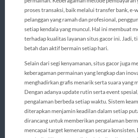
permainan. Keberagaman metode pembayaran 
proses transaksi, baik melalui transfer bank, e-
pelanggan yang ramah dan profesional, penggun
setiap kendala yang muncul. Hal ini membuat m
terhadap kualitas layanan situs gacor ini. Jadi,
betah dan aktif bermain setiap hari.
Selain dari segi kenyamanan, situs gacor juga
keberagaman permainan yang lengkap dan inova
menghadirkan grafis menarik serta suara yang
Dengan adanya update rutin serta event spesia
pengalaman berbeda setiap waktu. Sistem keam
diterapkan menjamin keadilan dalam setiap puta
dirancang untuk memberikan pengalaman berm
mencapai target kemenangan secara konsisten. 