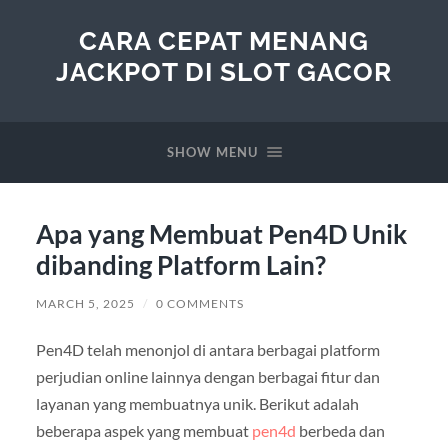
CARA CEPAT MENANG
JACKPOT DI SLOT GACOR
SHOW MENU
Apa yang Membuat Pen4D Unik
dibanding Platform Lain?
MARCH 5, 2025
/
0 COMMENTS
Pen4D telah menonjol di antara berbagai platform
perjudian online lainnya dengan berbagai fitur dan
layanan yang membuatnya unik. Berikut adalah
beberapa aspek yang membuat
pen4d
berbeda dan