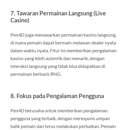
7.
Tawaran Permainan Langsung (Live
Casino)
Pen4D juga menawarkan permainan kasino langsung,
di mana pemain dapat bermain melawan dealer nyata
dalam waktu nyata. Fitur ini memberikan pengalaman
kasino yang lebih autentik dan menarik, dengan
interaksi langsung yang tidak bisa didapatkan di
permainan berbasis RNG.
8.
Fokus pada Pengalaman Pengguna
Pen4D berusaha untuk memberikan pengalaman
pengguna yang terbaik, dengan merespons umpan
balik pemain dan terus melakukan perbaikan. Pemain