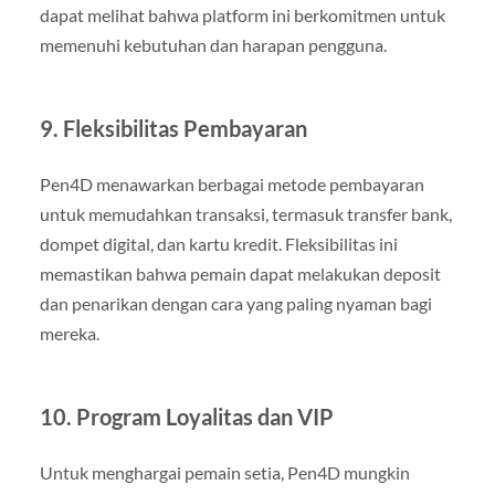
dapat melihat bahwa platform ini berkomitmen untuk
memenuhi kebutuhan dan harapan pengguna.
9.
Fleksibilitas Pembayaran
Pen4D menawarkan berbagai metode pembayaran
untuk memudahkan transaksi, termasuk transfer bank,
dompet digital, dan kartu kredit. Fleksibilitas ini
memastikan bahwa pemain dapat melakukan deposit
dan penarikan dengan cara yang paling nyaman bagi
mereka.
10.
Program Loyalitas dan VIP
Untuk menghargai pemain setia, Pen4D mungkin