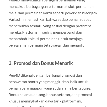
mencakup berbagai genre, termasuk slot, permainan
meja, dan permainan kartu seperti poker dan blackjack.
Variasi ini memastikan bahwa setiap pemain dapat
menemukan sesuatu yang sesuai dengan preferensi
mereka. Platform ini sering memperbarui dan
menambah koleksi permainan untuk menjaga
pengalaman bermain tetap segar dan menarik.
3.
Promosi dan Bonus Menarik
Pen4D dikenal dengan berbagai promosi dan
penawaran bonus yang menggiurkan, baik untuk
pemain baru maupun yang sudah lama bergabung.
Bonus selamat datang, bonus setoran, dan promosi
khusus meningkatkan daya tarik platform ini,