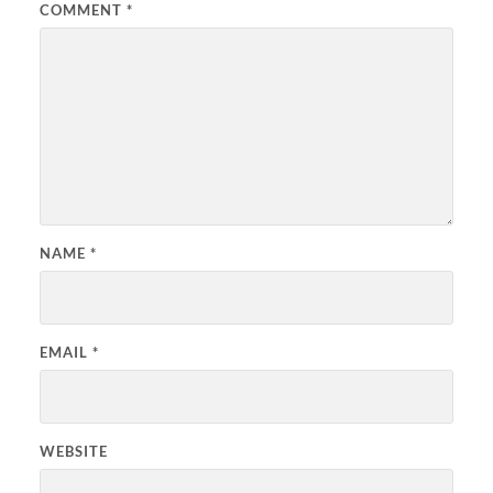
COMMENT
*
NAME
*
EMAIL
*
WEBSITE