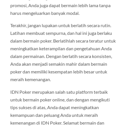
promosi, Anda juga dapat bermain lebih lama tanpa
harus mengeluarkan banyak modal.
Terakhir, jangan lupakan untuk berlatih secara rutin.
Latihan membuat sempurna, dan hal ini juga berlaku
dalam bermain poker. Berlatihlah secara teratur untuk
meningkatkan keterampilan dan pengetahuan Anda
dalam permainan. Dengan berlatih secara konsisten,
Anda akan menjadi semakin mahir dalam bermain
poker dan memiliki kesempatan lebih besar untuk
meraih kemenangan.
IDN Poker merupakan salah satu platform terbaik
untuk bermain poker online, dan dengan mengikuti
tips sukses di atas, Anda dapat meningkatkan
kemampuan dan peluang Anda untuk meraih
kemenangan di IDN Poker. Selamat bermain dan