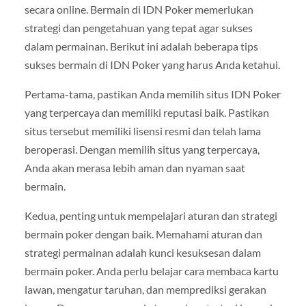
secara online. Bermain di IDN Poker memerlukan
strategi dan pengetahuan yang tepat agar sukses
dalam permainan. Berikut ini adalah beberapa tips
sukses bermain di IDN Poker yang harus Anda ketahui.
Pertama-tama, pastikan Anda memilih situs IDN Poker
yang terpercaya dan memiliki reputasi baik. Pastikan
situs tersebut memiliki lisensi resmi dan telah lama
beroperasi. Dengan memilih situs yang terpercaya,
Anda akan merasa lebih aman dan nyaman saat
bermain.
Kedua, penting untuk mempelajari aturan dan strategi
bermain poker dengan baik. Memahami aturan dan
strategi permainan adalah kunci kesuksesan dalam
bermain poker. Anda perlu belajar cara membaca kartu
lawan, mengatur taruhan, dan memprediksi gerakan