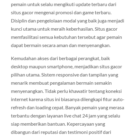
pemain untuk selalu mengikuti update terbaru dari
situs gacor mengenai promosi dan game terbaru.
Disiplin dan pengelolaan modal yang baik juga menjadi
kunci utama untuk meraih keberhasilan. Situs gacor
memfasilitasi semua kebutuhan tersebut agar pemain
dapat bermain secara aman dan menyenangkan.
Kemudahan akses dari berbagai perangkat, baik
desktop maupun smartphone, menjadikan situs gacor
pilihan utama. Sistem responsive dan tampilan yang
menarik membuat pengalaman bermain semakin
menyenangkan. Tidak perlu khawatir tentang koneksi
internet karena situs ini biasanya dilengkapi fitur auto-
refresh dan loading cepat. Banyak pemain yang merasa
terbantu dengan layanan live chat 24 jam yang selalu
siap memberikan bantuan. Kepercayaan yang
dibangun dari reputasi dan testimoni positif dari