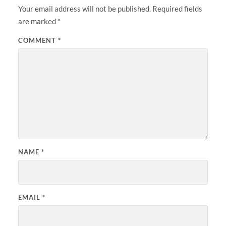
Your email address will not be published.
Required fields
are marked
*
COMMENT
*
NAME
*
EMAIL
*