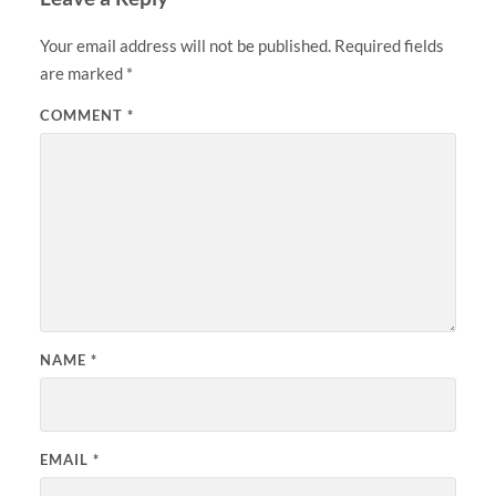
Your email address will not be published.
Required fields
are marked
*
COMMENT
*
NAME
*
EMAIL
*