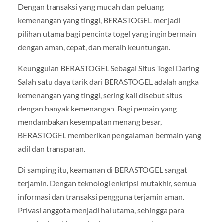
Dengan transaksi yang mudah dan peluang
kemenangan yang tinggi, BERASTOGEL menjadi
pilihan utama bagi pencinta togel yang ingin bermain
dengan aman, cepat, dan meraih keuntungan.
Keunggulan BERASTOGEL Sebagai Situs Togel Daring
Salah satu daya tarik dari BERASTOGEL adalah angka
kemenangan yang tinggi, sering kali disebut situs
dengan banyak kemenangan. Bagi pemain yang
mendambakan kesempatan menang besar,
BERASTOGEL memberikan pengalaman bermain yang
adil dan transparan.
Di samping itu, keamanan di BERASTOGEL sangat
terjamin. Dengan teknologi enkripsi mutakhir, semua
informasi dan transaksi pengguna terjamin aman.
Privasi anggota menjadi hal utama, sehingga para