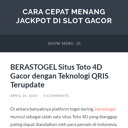
CARA CEPAT MENANG
JACKPOT DI SLOT GACOR
SHOW MENU
BERASTOGEL Situs Toto 4D
Gacor dengan Teknologi QRIS
Terupdate
APRIL 14, 2025
/
0 COMMENTS
Di antara banyaknya platform togel daring,
berastogel
muncul sebagai salah satu situs Toto 4D yang dianggap
paling dapat diandalkan oleh para pemain di Indonesia.