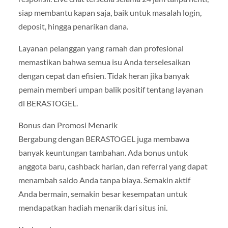
siap membantu kapan saja, baik untuk masalah login,
deposit, hingga penarikan dana.
Layanan pelanggan yang ramah dan profesional
memastikan bahwa semua isu Anda terselesaikan
dengan cepat dan efisien. Tidak heran jika banyak
pemain memberi umpan balik positif tentang layanan
di BERASTOGEL.
Bonus dan Promosi Menarik
Bergabung dengan BERASTOGEL juga membawa
banyak keuntungan tambahan. Ada bonus untuk
anggota baru, cashback harian, dan referral yang dapat
menambah saldo Anda tanpa biaya. Semakin aktif
Anda bermain, semakin besar kesempatan untuk
mendapatkan hadiah menarik dari situs ini.