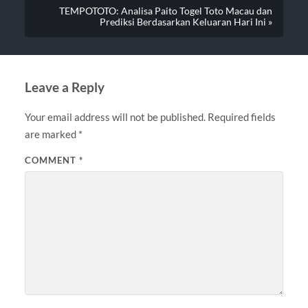
TEMPOTOTO: Analisa Paito Togel Toto Macau dan
Prediksi Berdasarkan Keluaran Hari Ini »
Leave a Reply
Your email address will not be published.
Required fields
are marked
*
COMMENT
*