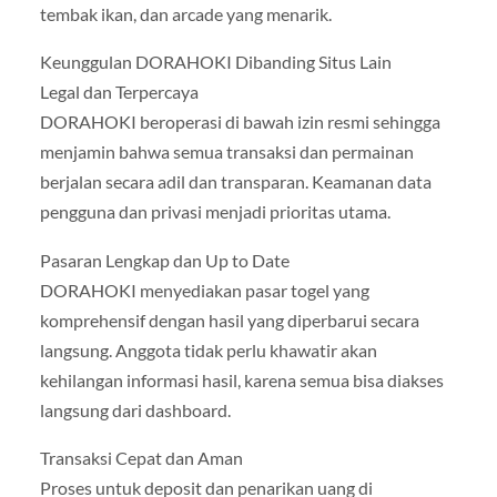
tembak ikan, dan arcade yang menarik.
Keunggulan DORAHOKI Dibanding Situs Lain
Legal dan Terpercaya
DORAHOKI beroperasi di bawah izin resmi sehingga
menjamin bahwa semua transaksi dan permainan
berjalan secara adil dan transparan. Keamanan data
pengguna dan privasi menjadi prioritas utama.
Pasaran Lengkap dan Up to Date
DORAHOKI menyediakan pasar togel yang
komprehensif dengan hasil yang diperbarui secara
langsung. Anggota tidak perlu khawatir akan
kehilangan informasi hasil, karena semua bisa diakses
langsung dari dashboard.
Transaksi Cepat dan Aman
Proses untuk deposit dan penarikan uang di