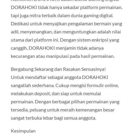
DORAHOKI tidak hanya sekadar platform permainan,
tapi juga mitra terbaik dalam dunia gaming digital.
Dedikasi untuk menyajikan pengalaman bermain yang
adil, menyenangkan, dan menguntungkan adalah nilai
utama dari platform ini. Dengan sistem enkripsi yang
canggih, DORAHOKI menjamin tidak adanya
kecurangan atau manipulasi pada hasil permainan.
Bergabung Sekarang dan Rasakan Sensasinya!
Untuk mendaftar sebagai anggota DORAHOKI
sangatlah sederhana. Cukup mengisi formulir online,
melakukan deposit, dan siap untuk memulai
permainan. Dengan berbagai pilihan permainan yang
tersedia, peluang untuk meraih kemenangan besar
sangat terbuka lebar bagi semua anggota.
Kesimpulan