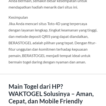
Anda bermain, semakin besar kesempatan untuk
mendapatkan hadiah menarik dari situs ini.
Kesimpulan
Jika Anda mencari situs Toto 4D yang terpercaya
dengan layanan lengkap, tingkat keamanan yang tinggi,
dan metode deposit QRIS yang dapat diandalkan,
BERASTOGEL adalah pilihan yang tepat. Dengan fitur-
fitur unggulan dan komitmen terhadap kepuasan
pemain, BERASTOGEL menjadi tempat ideal untuk
bermain togel daring dengan nyaman dan aman.
Main Togel dari HP?
WAKTOGEL Solusinya – Aman,
Cepat, dan Mobile Friendly