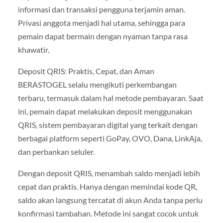
informasi dan transaksi pengguna terjamin aman.
Privasi anggota menjadi hal utama, sehingga para
pemain dapat bermain dengan nyaman tanpa rasa
khawatir.
Deposit QRIS: Praktis, Cepat, dan Aman
BERASTOGEL selalu mengikuti perkembangan
terbaru, termasuk dalam hal metode pembayaran. Saat
ini, pemain dapat melakukan deposit menggunakan
QRIS, sistem pembayaran digital yang terkait dengan
berbagai platform seperti GoPay, OVO, Dana, LinkAja,
dan perbankan seluler.
Dengan deposit QRIS, menambah saldo menjadi lebih
cepat dan praktis. Hanya dengan memindai kode QR,
saldo akan langsung tercatat di akun Anda tanpa perlu
konfirmasi tambahan. Metode ini sangat cocok untuk