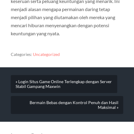
keseruan serta peluang keuntungan yang menarik. Ini
menjadi alasan mengapa permainan daring tetap
menjadi pilihan yang diutamakan oleh mereka yang
mencari hiburan menyenangkan dengan potensi
keuntungan yang nyata.
Categories:
Uncategorized
« Login Situs Game Online Terlengkap dengan Server
Stabil Gampang Maxwin
Bermain Bebas dengan Kontrol Penuh dan Hasil
Maksimal »