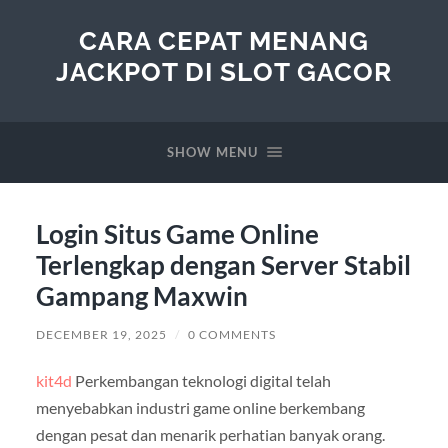
CARA CEPAT MENANG
JACKPOT DI SLOT GACOR
SHOW MENU
Login Situs Game Online
Terlengkap dengan Server Stabil
Gampang Maxwin
DECEMBER 19, 2025
/
0 COMMENTS
kit4d
Perkembangan teknologi digital telah
menyebabkan industri game online berkembang
dengan pesat dan menarik perhatian banyak orang.