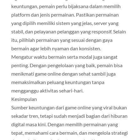
keuntungan, pemain perlu bijaksana dalam memilih
platform dan jenis permainan. Pastikan permainan
yang dipilih memiliki sistem yang jelas, server yang
stabil, dan pelayanan pelanggan yang responsif. Selain
itu, pilihlah permainan yang sesuai dengan gaya
bermain agar lebih nyaman dan konsisten.
Mengatur waktu bermain serta modal juga sangat
penting. Dengan pengelolaan yang baik, pemain bisa
menikmati game online dengan sehat sambil juga
memaksimalkan peluang keuntungan tanpa
mengganggu aktivitas sehari-hari.
Kesimpulan
Sumber keuntungan dari game online yang viral bukan
sekadar tren, tetapi sudah menjadi bagian dari hiburan
digital masa kini. Dengan memilih permainan yang
tepat, memahami cara bermain, dan mengelola strategi