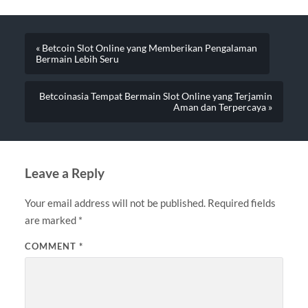
« Betcoin Slot Online yang Memberikan Pengalaman
Bermain Lebih Seru
Betcoinasia Tempat Bermain Slot Online yang Terjamin
Aman dan Terpercaya »
Leave a Reply
Your email address will not be published.
Required fields
are marked
*
COMMENT
*