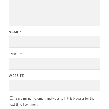
NAME
*
EMAIL
*
WEBSITE
Save my name, email, and website in this browser for the
next time I comment.