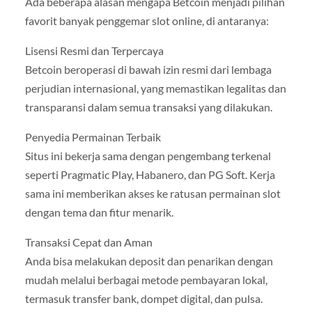
Ada beberapa alasan mengapa Betcoin menjadi pilihan
favorit banyak penggemar slot online, di antaranya:
Lisensi Resmi dan Terpercaya
Betcoin beroperasi di bawah izin resmi dari lembaga
perjudian internasional, yang memastikan legalitas dan
transparansi dalam semua transaksi yang dilakukan.
Penyedia Permainan Terbaik
Situs ini bekerja sama dengan pengembang terkenal
seperti Pragmatic Play, Habanero, dan PG Soft. Kerja
sama ini memberikan akses ke ratusan permainan slot
dengan tema dan fitur menarik.
Transaksi Cepat dan Aman
Anda bisa melakukan deposit dan penarikan dengan
mudah melalui berbagai metode pembayaran lokal,
termasuk transfer bank, dompet digital, dan pulsa.