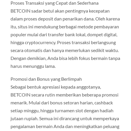
Proses Transaksi yang Cepat dan Sederhana
BETCOIN sadar betul akan pentingnya kecepatan
dalam proses deposit dan penarikan dana. Oleh karena
itu, situs ini mendukung berbagai metode pembayaran
populer mulai dari transfer bank lokal, dompet digital,
hingga cryptocurrency. Proses transaksi berlangsung
secara otomatis dan hanya memerlukan sedikit waktu.
Dengan demikian, Anda bisa lebih fokus bermain tanpa
harus menunggu lama.
Promosi dan Bonus yang Berlimpah
Sebagai bentuk apresiasi kepada anggotanya,
BETCOIN secara rutin memberikan beberapa promosi
menarik. Mulai dari bonus setoran harian, cashback
setiap minggu, hingga turnamen slot dengan hadiah
jutaan rupiah. Semua ini dirancang untuk memperkaya
pengalaman bermain Anda dan meningkatkan peluang