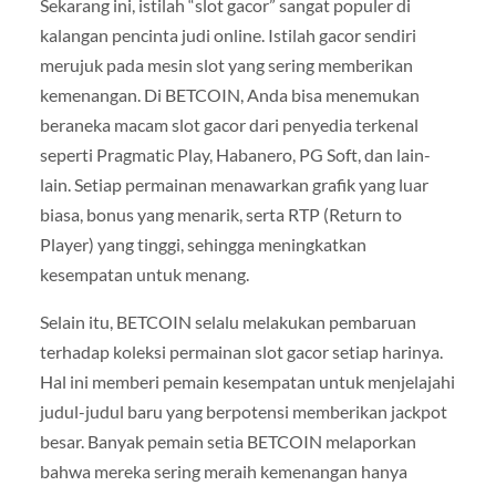
Sekarang ini, istilah “slot gacor” sangat populer di
kalangan pencinta judi online. Istilah gacor sendiri
merujuk pada mesin slot yang sering memberikan
kemenangan. Di BETCOIN, Anda bisa menemukan
beraneka macam slot gacor dari penyedia terkenal
seperti Pragmatic Play, Habanero, PG Soft, dan lain-
lain. Setiap permainan menawarkan grafik yang luar
biasa, bonus yang menarik, serta RTP (Return to
Player) yang tinggi, sehingga meningkatkan
kesempatan untuk menang.
Selain itu, BETCOIN selalu melakukan pembaruan
terhadap koleksi permainan slot gacor setiap harinya.
Hal ini memberi pemain kesempatan untuk menjelajahi
judul-judul baru yang berpotensi memberikan jackpot
besar. Banyak pemain setia BETCOIN melaporkan
bahwa mereka sering meraih kemenangan hanya