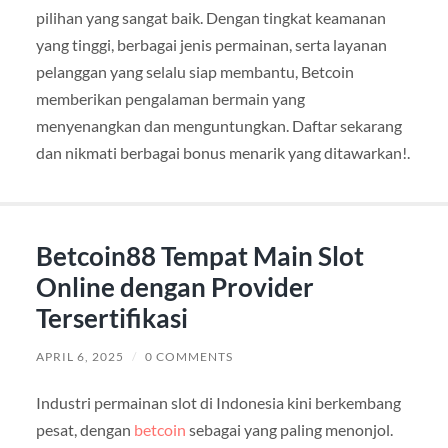
pilihan yang sangat baik. Dengan tingkat keamanan
yang tinggi, berbagai jenis permainan, serta layanan
pelanggan yang selalu siap membantu, Betcoin
memberikan pengalaman bermain yang
menyenangkan dan menguntungkan. Daftar sekarang
dan nikmati berbagai bonus menarik yang ditawarkan!.
Betcoin88 Tempat Main Slot
Online dengan Provider
Tersertifikasi
APRIL 6, 2025
/
0 COMMENTS
Industri permainan slot di Indonesia kini berkembang
pesat, dengan
betcoin
sebagai yang paling menonjol.