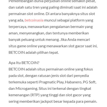
Perkembangan dunia perjudian online semakin pesat,
dan salah satu tren yang paling diminati saat ini adalah
permainan slot online. Di antara banyaknya situs slot
yang ada,
betcoinasia
muncul sebagai platform yang
terpercaya, menawarkan pengalaman bermain yang
aman, menyenangkan, dan tentunya memberikan
banyak peluang untuk menang. Jika Anda mencari
situs game online yang menawarkan slot gacor saat ini,
BETCOIN adalah pilihan tepat.
Apa Itu BETCOIN?
BETCOIN adalah situs permainan online yang fokus
pada slot, dengan ratusan jenis slot dari penyedia
terkemuka seperti Pragmatic Play, Habanero, PG Soft,
dan Microgaming. Situs ini terkenal dengan tingkat
kemenangan (RTP) yang tinggi dan slot gacor yang
sering memberikan jackpot besar kepada para pemain.