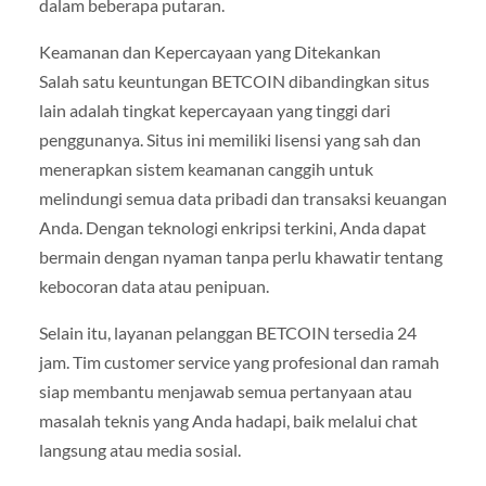
dalam beberapa putaran.
Keamanan dan Kepercayaan yang Ditekankan
Salah satu keuntungan BETCOIN dibandingkan situs
lain adalah tingkat kepercayaan yang tinggi dari
penggunanya. Situs ini memiliki lisensi yang sah dan
menerapkan sistem keamanan canggih untuk
melindungi semua data pribadi dan transaksi keuangan
Anda. Dengan teknologi enkripsi terkini, Anda dapat
bermain dengan nyaman tanpa perlu khawatir tentang
kebocoran data atau penipuan.
Selain itu, layanan pelanggan BETCOIN tersedia 24
jam. Tim customer service yang profesional dan ramah
siap membantu menjawab semua pertanyaan atau
masalah teknis yang Anda hadapi, baik melalui chat
langsung atau media sosial.