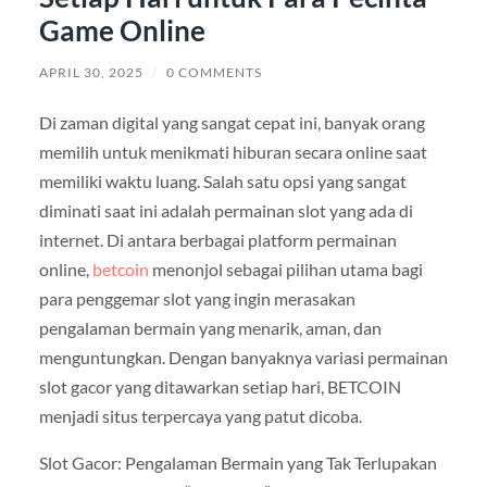
Game Online
APRIL 30, 2025
/
0 COMMENTS
Di zaman digital yang sangat cepat ini, banyak orang
memilih untuk menikmati hiburan secara online saat
memiliki waktu luang. Salah satu opsi yang sangat
diminati saat ini adalah permainan slot yang ada di
internet. Di antara berbagai platform permainan
online,
betcoin
menonjol sebagai pilihan utama bagi
para penggemar slot yang ingin merasakan
pengalaman bermain yang menarik, aman, dan
menguntungkan. Dengan banyaknya variasi permainan
slot gacor yang ditawarkan setiap hari, BETCOIN
menjadi situs terpercaya yang patut dicoba.
Slot Gacor: Pengalaman Bermain yang Tak Terlupakan