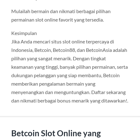
Mulailah bermain dan nikmati berbagai pilihan
permainan slot online favorit yang tersedia.
Kesimpulan
Jika Anda mencari situs slot online terpercaya di
Indonesia, Betcoin, Betcoin88, dan BetcoinAsia adalah
pilihan yang sangat menarik. Dengan tingkat
keamanan yang tinggi, banyak pilihan permainan, serta
dukungan pelanggan yang siap membantu, Betcoin
memberikan pengalaman bermain yang
menyenangkan dan menguntungkan. Daftar sekarang
dan nikmati berbagai bonus menarik yang ditawarkan!.
Betcoin Slot Online yang