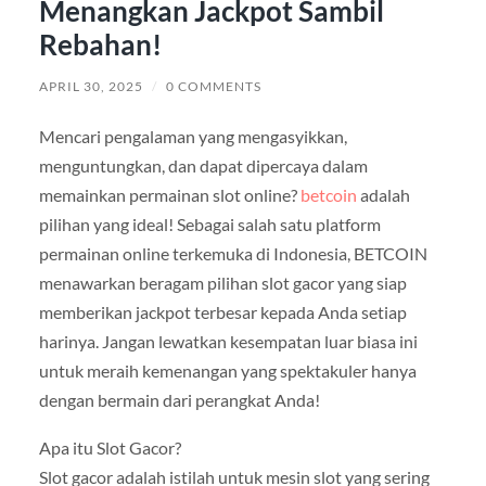
Menangkan Jackpot Sambil
Rebahan!
APRIL 30, 2025
/
0 COMMENTS
Mencari pengalaman yang mengasyikkan,
menguntungkan, dan dapat dipercaya dalam
memainkan permainan slot online?
betcoin
adalah
pilihan yang ideal! Sebagai salah satu platform
permainan online terkemuka di Indonesia, BETCOIN
menawarkan beragam pilihan slot gacor yang siap
memberikan jackpot terbesar kepada Anda setiap
harinya. Jangan lewatkan kesempatan luar biasa ini
untuk meraih kemenangan yang spektakuler hanya
dengan bermain dari perangkat Anda!
Apa itu Slot Gacor?
Slot gacor adalah istilah untuk mesin slot yang sering