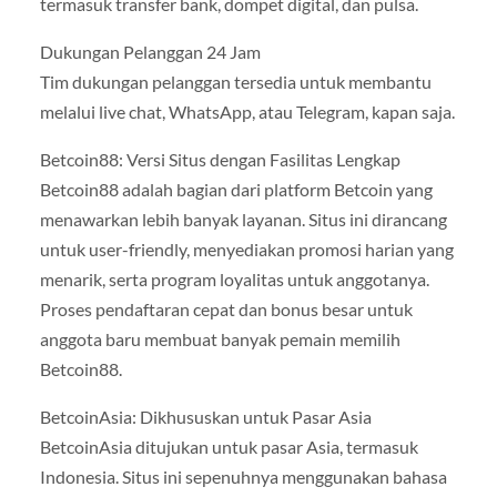
termasuk transfer bank, dompet digital, dan pulsa.
Dukungan Pelanggan 24 Jam
Tim dukungan pelanggan tersedia untuk membantu
melalui live chat, WhatsApp, atau Telegram, kapan saja.
Betcoin88: Versi Situs dengan Fasilitas Lengkap
Betcoin88 adalah bagian dari platform Betcoin yang
menawarkan lebih banyak layanan. Situs ini dirancang
untuk user-friendly, menyediakan promosi harian yang
menarik, serta program loyalitas untuk anggotanya.
Proses pendaftaran cepat dan bonus besar untuk
anggota baru membuat banyak pemain memilih
Betcoin88.
BetcoinAsia: Dikhususkan untuk Pasar Asia
BetcoinAsia ditujukan untuk pasar Asia, termasuk
Indonesia. Situs ini sepenuhnya menggunakan bahasa