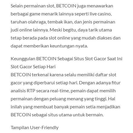
Selain permainan slot, BETCOIN juga menawarkan
berbagai game menarik lainnya seperti live casino,
taruhan olahraga, tembak ikan, dan jenis permainan
judi online lainnya. Meski begitu, daya tarik utama
tetap berada pada slot online yang mudah diakses dan
dapat memberikan keuntungan nyata.
Keunggulan BETCOIN Sebagai Situs Slot Gacor Saat Ini
Slot Gacor Setiap Hari
BETCOIN terkenal karena selalu memiliki daftar slot
gacor yang diperbarui setiap hari. Dengan adanya fitur
analisis RTP secara real-time, pemain dapat memilih
permainan dengan peluang menang yang tinggi. Hal
inilah yang membuat banyak pemain setia menjadikan
BETCOIN sebagai situs utama untuk bermain.
Tampilan User-Friendly