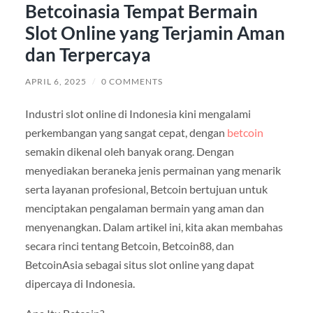
Betcoinasia Tempat Bermain
Slot Online yang Terjamin Aman
dan Terpercaya
APRIL 6, 2025
/
0 COMMENTS
Industri slot online di Indonesia kini mengalami
perkembangan yang sangat cepat, dengan
betcoin
semakin dikenal oleh banyak orang. Dengan
menyediakan beraneka jenis permainan yang menarik
serta layanan profesional, Betcoin bertujuan untuk
menciptakan pengalaman bermain yang aman dan
menyenangkan. Dalam artikel ini, kita akan membahas
secara rinci tentang Betcoin, Betcoin88, dan
BetcoinAsia sebagai situs slot online yang dapat
dipercaya di Indonesia.