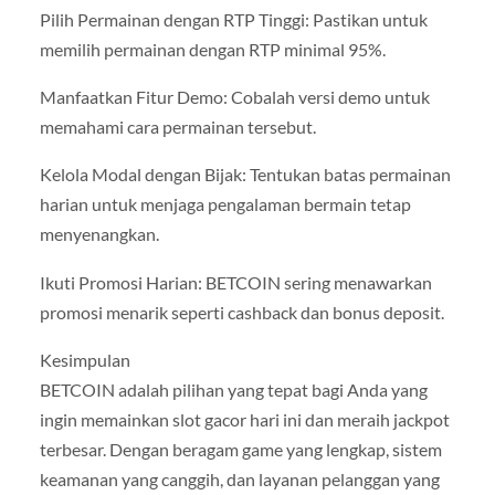
Pilih Permainan dengan RTP Tinggi: Pastikan untuk
memilih permainan dengan RTP minimal 95%.
Manfaatkan Fitur Demo: Cobalah versi demo untuk
memahami cara permainan tersebut.
Kelola Modal dengan Bijak: Tentukan batas permainan
harian untuk menjaga pengalaman bermain tetap
menyenangkan.
Ikuti Promosi Harian: BETCOIN sering menawarkan
promosi menarik seperti cashback dan bonus deposit.
Kesimpulan
BETCOIN adalah pilihan yang tepat bagi Anda yang
ingin memainkan slot gacor hari ini dan meraih jackpot
terbesar. Dengan beragam game yang lengkap, sistem
keamanan yang canggih, dan layanan pelanggan yang