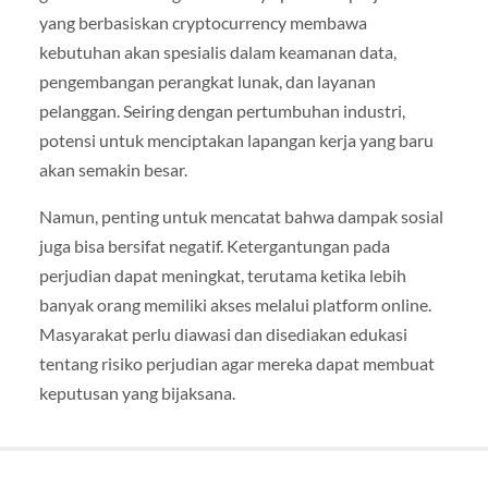
yang berbasiskan cryptocurrency membawa
kebutuhan akan spesialis dalam keamanan data,
pengembangan perangkat lunak, dan layanan
pelanggan. Seiring dengan pertumbuhan industri,
potensi untuk menciptakan lapangan kerja yang baru
akan semakin besar.
Namun, penting untuk mencatat bahwa dampak sosial
juga bisa bersifat negatif. Ketergantungan pada
perjudian dapat meningkat, terutama ketika lebih
banyak orang memiliki akses melalui platform online.
Masyarakat perlu diawasi dan disediakan edukasi
tentang risiko perjudian agar mereka dapat membuat
keputusan yang bijaksana.