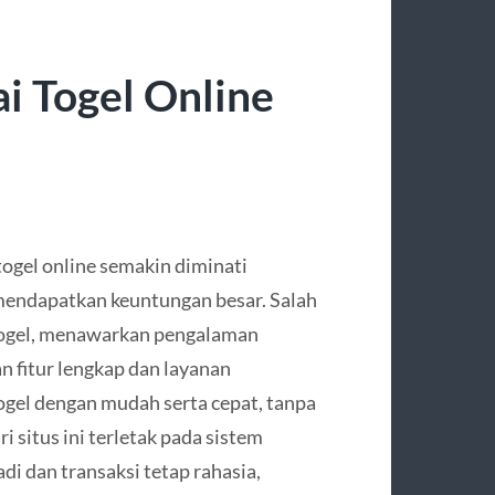
i Togel Online
 togel online semakin diminati
mendapatkan keuntungan besar. Salah
ntogel, menawarkan pengalaman
fitur lengkap dan layanan
gel dengan mudah serta cepat, tanpa
 situs ini terletak pada sistem
i dan transaksi tetap rahasia,