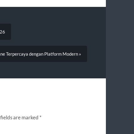
026
line Terpercaya dengan Platform Modern »
fields are marked
*