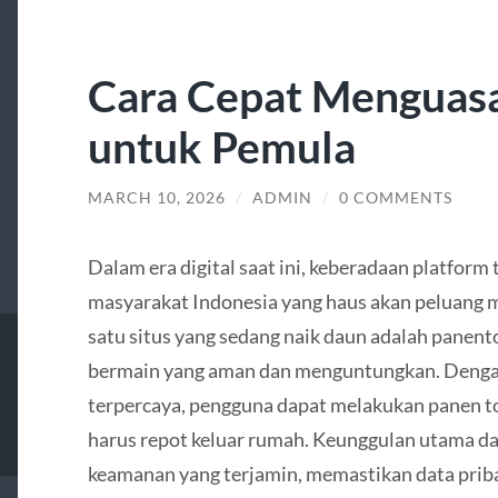
Cara Cepat Menguasa
untuk Pemula
MARCH 10, 2026
/
ADMIN
/
0 COMMENTS
Dalam era digital saat ini, keberadaan platform
masyarakat Indonesia yang haus akan peluang 
satu situs yang sedang naik daun adalah pane
bermain yang aman dan menguntungkan. Dengan 
terpercaya, pengguna dapat melakukan panen to
harus repot keluar rumah. Keunggulan utama dari
keamanan yang terjamin, memastikan data pribad