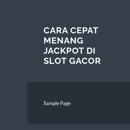
CARA CEPAT
MENANG
JACKPOT DI
SLOT GACOR
Sample Page