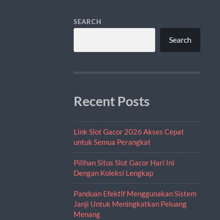
SEARCH
Search
Recent Posts
Link Slot Gacor 2026 Akses Cepat
untuk Semua Perangkat
Pilihan Situs Slot Gacor Hari Ini
Dengan Koleksi Lengkap
Panduan Efektif Menggunakan Sistem
Janji Untuk Meningkatkan Peluang
Menang