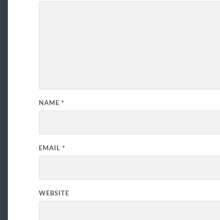
NAME
*
EMAIL
*
WEBSITE