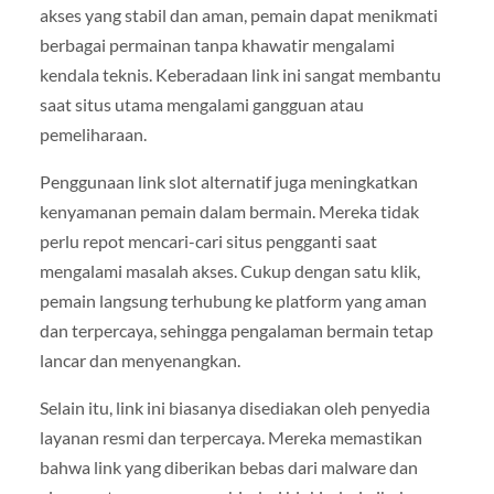
akses yang stabil dan aman, pemain dapat menikmati
berbagai permainan tanpa khawatir mengalami
kendala teknis. Keberadaan link ini sangat membantu
saat situs utama mengalami gangguan atau
pemeliharaan.
Penggunaan link slot alternatif juga meningkatkan
kenyamanan pemain dalam bermain. Mereka tidak
perlu repot mencari-cari situs pengganti saat
mengalami masalah akses. Cukup dengan satu klik,
pemain langsung terhubung ke platform yang aman
dan terpercaya, sehingga pengalaman bermain tetap
lancar dan menyenangkan.
Selain itu, link ini biasanya disediakan oleh penyedia
layanan resmi dan terpercaya. Mereka memastikan
bahwa link yang diberikan bebas dari malware dan