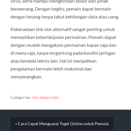
virus, serta mampu menghindari blokir dari pihak
berwenang. Dengan begitu, pemain dapat bermain
dengan tenang tanpa takut kehilangan data atau uang.
Keberadaan link slot alternatif sangat penting untuk
memastikan keberlanjutan permainan. Pemain dapat
dengan mudah mengakses permainan kapan saja dan
di mana saja, tanpa tergantung pada kondisi jaringan
atau kendala teknis lain. Hal ini menjadikan
pengalaman bermain lebih maksimal dan
menyenangkan.
Categories:
Uncategorized
« Cara Cepat Menguasai Togel Online untuk Pemula