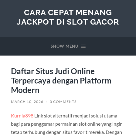
CARA CEPAT MENANG
JACKPOT DI SLOT GACOR
SHOW MENU
Daftar Situs Judi Online
Terpercaya dengan Platform
Modern
MARCH 10, 2026
/
0 COMMENTS
Kurnia898
Link slot alternatif menjadi solusi utama
bagi para penggemar permainan slot online yang ingin
tetap terhubung dengan situs favorit mereka. Dengan