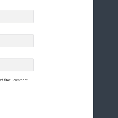
ext time I comment.