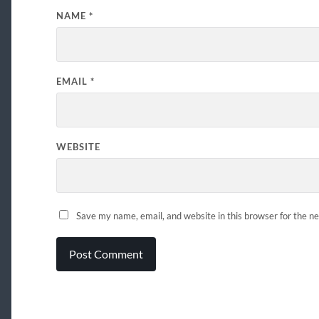
NAME
*
EMAIL
*
WEBSITE
Save my name, email, and website in this browser for the n