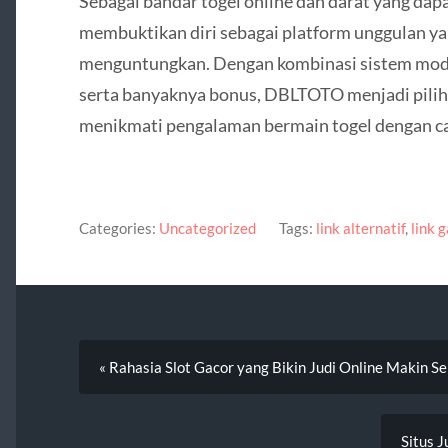
Sebagai bandar togel online dan darat yang da
membuktikan diri sebagai platform unggulan ya
menguntungkan. Dengan kombinasi sistem moder
serta banyaknya bonus, DBLTOTO menjadi pilihan
menikmati pengalaman bermain togel dengan c
Categories:
Uncategorized
Tags:
link alternatif
,
link 
« Rahasia Slot Gacor yang Bikin Judi Online Makin Se
Situs J