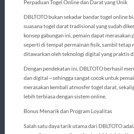
Perpaduan Togel Online dan Darat yang Unik
DBLTOTO bukan sekadar bandar togel online bia
suasana togel darat tradisional yang sudah dike
konsep gabungan ini, pemain dapat merasakan p
seperti di tempat permainan fisik, sambil tet
ditawarkan oleh teknologi digital yang praktis 
Dengan pendekatan ini, DBLTOTO berhasil me
dan digital—sehingga sangat cocok untuk pemai
merasakan kembali atmosfer togel darat, sekal
lebih terbiasa dengan sistem online.
Bonus Menarik dan Program Loyalitas
Salah satu daya tarik utama dari DBLTOTO adal