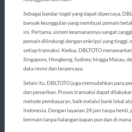
Sebagai bandar togel yang dapat dipercaya, 
banyak keunggulan yang membuat pemain betah
ini. Pertama, sistem keamanannya sangat cangg
pemain dilindungi dengan enkripsi yang tinggi,
setiap transaksi. Kedua, DBLTOTO menawarkan 
Singapore, Hongkong, Sydney, hingga Macau, de
data resmi dan terpercaya.
Selain itu, DBLTOTO juga memudahkan para pe
dan penarikan. Proses transaksi dapat dilakuka
metode pembayaran, baik melalui bank lokal ata
Indonesia. Dengan layanan 24 jam tanpa henti
bermain tanpa halangan kapan pun dan di mana 