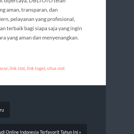
pat dipercaya, DBLTOTO telah
ng aman, transparan, dan
n, pelayanan yang profesional,
 terbaik bagi siapa saja yang ingin
ara yang aman dan menyenangkan.
gacor
,
link slot
,
link togel
,
situs slot
ru
udi Online Indonesia Terfavorit Tahun Ini »