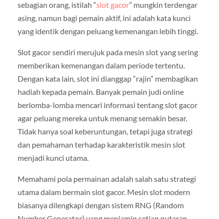
sebagian orang, istilah “
slot gacor
” mungkin terdengar
asing, namun bagi pemain aktif, ini adalah kata kunci
yang identik dengan peluang kemenangan lebih tinggi.
Slot gacor sendiri merujuk pada mesin slot yang sering
memberikan kemenangan dalam periode tertentu.
Dengan kata lain, slot ini dianggap “rajin” membagikan
hadiah kepada pemain. Banyak pemain judi online
berlomba-lomba mencari informasi tentang slot gacor
agar peluang mereka untuk menang semakin besar.
Tidak hanya soal keberuntungan, tetapi juga strategi
dan pemahaman terhadap karakteristik mesin slot
menjadi kunci utama.
Memahami pola permainan adalah salah satu strategi
utama dalam bermain slot gacor. Mesin slot modern
biasanya dilengkapi dengan sistem RNG (Random
Number Generator) yang menjamin setiap putaran