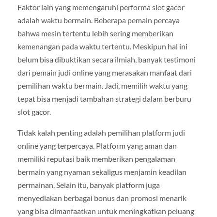
Faktor lain yang memengaruhi performa slot gacor
adalah waktu bermain. Beberapa pemain percaya
bahwa mesin tertentu lebih sering memberikan
kemenangan pada waktu tertentu. Meskipun hal ini
belum bisa dibuktikan secara ilmiah, banyak testimoni
dari pemain judi online yang merasakan manfaat dari
pemilihan waktu bermain. Jadi, memilih waktu yang
tepat bisa menjadi tambahan strategi dalam berburu
slot gacor.
Tidak kalah penting adalah pemilihan platform judi
online yang terpercaya. Platform yang aman dan
memiliki reputasi baik memberikan pengalaman
bermain yang nyaman sekaligus menjamin keadilan
permainan. Selain itu, banyak platform juga
menyediakan berbagai bonus dan promosi menarik
yang bisa dimanfaatkan untuk meningkatkan peluang