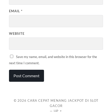
EMAIL
*
WEBSITE
Save my name, email, and website in this browser for the
next time I comment.
© 2026
CARA CEPAT MENANG JACKPOT DI SLOT
GACOR
—
UP ↑