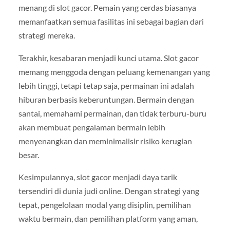
menang di slot gacor. Pemain yang cerdas biasanya
memanfaatkan semua fasilitas ini sebagai bagian dari
strategi mereka.
Terakhir, kesabaran menjadi kunci utama. Slot gacor
memang menggoda dengan peluang kemenangan yang
lebih tinggi, tetapi tetap saja, permainan ini adalah
hiburan berbasis keberuntungan. Bermain dengan
santai, memahami permainan, dan tidak terburu-buru
akan membuat pengalaman bermain lebih
menyenangkan dan meminimalisir risiko kerugian
besar.
Kesimpulannya, slot gacor menjadi daya tarik
tersendiri di dunia judi online. Dengan strategi yang
tepat, pengelolaan modal yang disiplin, pemilihan
waktu bermain, dan pemilihan platform yang aman,