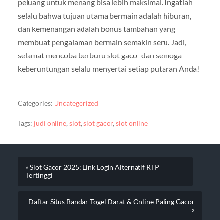
peluang untuk menang bisa lebih maksimal. Ingatlah
selalu bahwa tujuan utama bermain adalah hiburan,
dan kemenangan adalah bonus tambahan yang
membuat pengalaman bermain semakin seru. Jadi,
selamat mencoba berburu slot gacor dan semoga
keberuntungan selalu menyertai setiap putaran Anda!
Categories:
Uncategorized
Tags:
judi online
,
slot
,
slot gacor
,
slot online
« Slot Gacor 2025: Link Login Alternatif RTP
Tertinggi
Daftar Situs Bandar Togel Darat & Online Paling Gacor
»