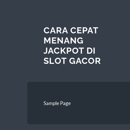
CARA CEPAT
MENANG
JACKPOT DI
SLOT GACOR
Sample Page