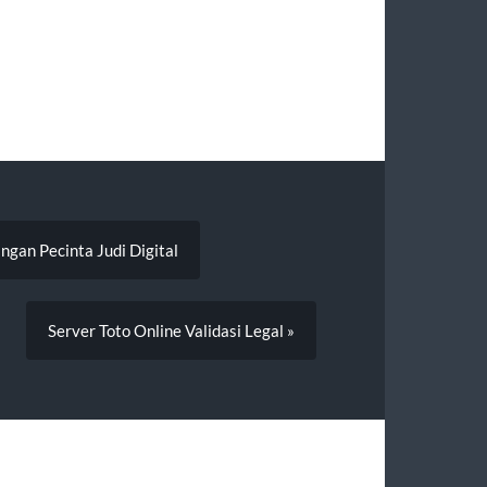
angan Pecinta Judi Digital
Server Toto Online Validasi Legal »