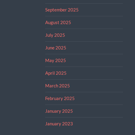
September 2025
August 2025
July 2025
June 2025
May 2025
April 2025
March 2025
February 2025
January 2025
January 2023