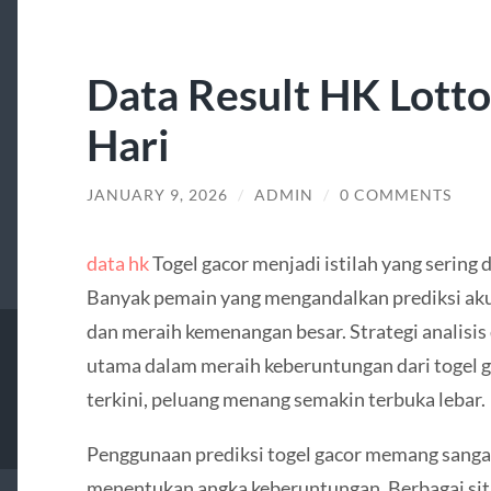
Data Result HK Lotto
Hari
JANUARY 9, 2026
/
ADMIN
/
0 COMMENTS
data hk
Togel gacor menjadi istilah yang sering di
Banyak pemain yang mengandalkan prediksi aku
dan meraih kemenangan besar. Strategi analisis
utama dalam meraih keberuntungan dari togel g
terkini, peluang menang semakin terbuka lebar.
Penggunaan prediksi togel gacor memang san
menentukan angka keberuntungan. Berbagai sit