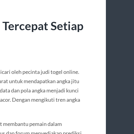
 Tercepat Setiap
cari oleh pecinta judi togel online.
rat untuk mendapatkan angka jitu
 data dan pola angka menjadi kunci
acor. Dengan mengikuti tren angka
gat membantu pemain dalam
us dan forum menyediakan prediksi