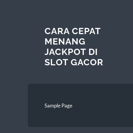
CARA CEPAT
MENANG
JACKPOT DI
SLOT GACOR
Sample Page