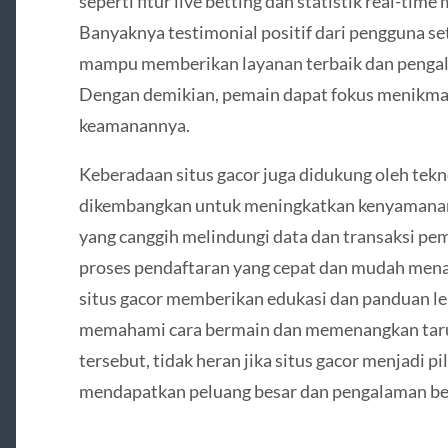
seperti fitur live betting dan statistik real-t
Banyaknya testimonial positif dari pengguna se
mampu memberikan layanan terbaik dan penga
Dengan demikian, pemain dapat fokus menikma
keamanannya.
Keberadaan situs gacor juga didukung oleh tekn
dikembangkan untuk meningkatkan kenyamanan
yang canggih melindungi data dan transaksi pema
proses pendaftaran yang cepat dan mudah menam
situs gacor memberikan edukasi dan panduan le
memahami cara bermain dan memenangkan taru
tersebut, tidak heran jika situs gacor menjadi p
mendapatkan peluang besar dan pengalaman b