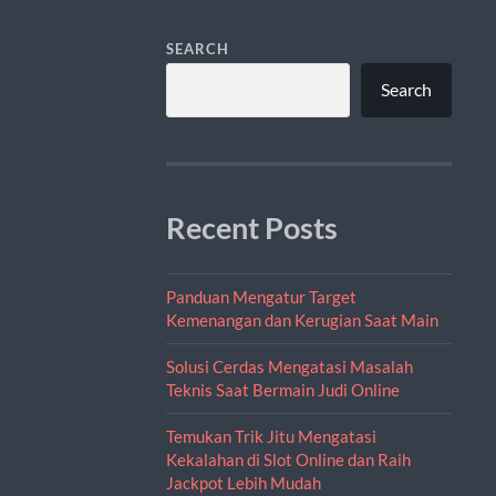
SEARCH
Search
Recent Posts
Panduan Mengatur Target
Kemenangan dan Kerugian Saat Main
Solusi Cerdas Mengatasi Masalah
Teknis Saat Bermain Judi Online
Temukan Trik Jitu Mengatasi
Kekalahan di Slot Online dan Raih
Jackpot Lebih Mudah