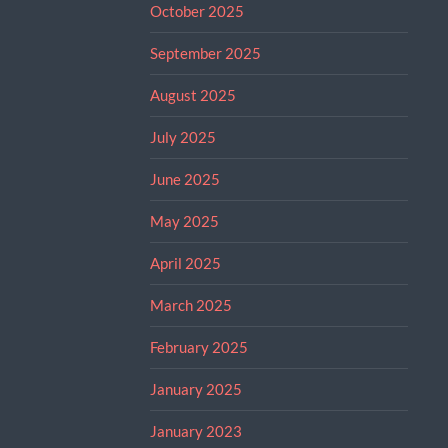
October 2025
September 2025
August 2025
July 2025
June 2025
May 2025
April 2025
March 2025
February 2025
January 2025
January 2023