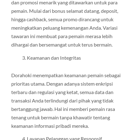
dan promosi menarik yang ditawarkan untuk para
pemain. Mulai dari bonus selamat datang, deposit,
hingga cashback, semua promo dirancang untuk
meningkatkan peluang kemenangan Anda. Variasi
tawaran ini membuat para pemain merasa lebih
dihargai dan bersemangat untuk terus bermain.
Keamanan dan Integritas
Dorahoki menempatkan keamanan pemain sebagai
prioritas utama. Dengan adanya sistem enkripsi
terbaru dan regulasi yang ketat, semua data dan
transaksi Anda terlindungi dari pihak yang tidak
bertanggung jawab. Hal ini memberi pemain rasa
tenang untuk bermain tanpa khawatir tentang
keamanan informasi pribadi mereka.
Layanan Pelanggan yang Responsif