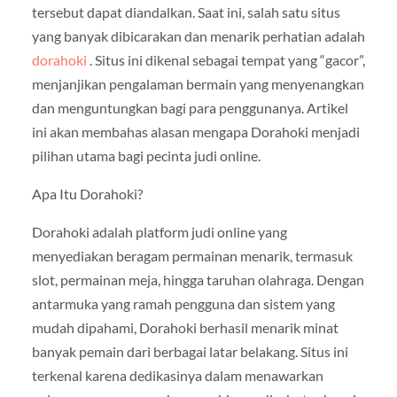
tersebut dapat diandalkan. Saat ini, salah satu situs
yang banyak dibicarakan dan menarik perhatian adalah
dorahoki
. Situs ini dikenal sebagai tempat yang “gacor”,
menjanjikan pengalaman bermain yang menyenangkan
dan menguntungkan bagi para penggunanya. Artikel
ini akan membahas alasan mengapa Dorahoki menjadi
pilihan utama bagi pecinta judi online.
Apa Itu Dorahoki?
Dorahoki adalah platform judi online yang
menyediakan beragam permainan menarik, termasuk
slot, permainan meja, hingga taruhan olahraga. Dengan
antarmuka yang ramah pengguna dan sistem yang
mudah dipahami, Dorahoki berhasil menarik minat
banyak pemain dari berbagai latar belakang. Situs ini
terkenal karena dedikasinya dalam menawarkan