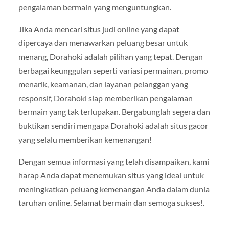
pengalaman bermain yang menguntungkan.
Jika Anda mencari situs judi online yang dapat
dipercaya dan menawarkan peluang besar untuk
menang, Dorahoki adalah pilihan yang tepat. Dengan
berbagai keunggulan seperti variasi permainan, promo
menarik, keamanan, dan layanan pelanggan yang
responsif, Dorahoki siap memberikan pengalaman
bermain yang tak terlupakan. Bergabunglah segera dan
buktikan sendiri mengapa Dorahoki adalah situs gacor
yang selalu memberikan kemenangan!
Dengan semua informasi yang telah disampaikan, kami
harap Anda dapat menemukan situs yang ideal untuk
meningkatkan peluang kemenangan Anda dalam dunia
taruhan online. Selamat bermain dan semoga sukses!.