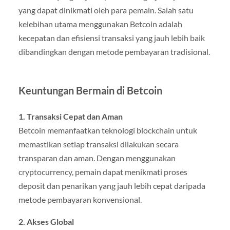
yang dapat dinikmati oleh para pemain. Salah satu
kelebihan utama menggunakan Betcoin adalah
kecepatan dan efisiensi transaksi yang jauh lebih baik
dibandingkan dengan metode pembayaran tradisional.
Keuntungan Bermain di Betcoin
1. Transaksi Cepat dan Aman
Betcoin memanfaatkan teknologi blockchain untuk
memastikan setiap transaksi dilakukan secara
transparan dan aman. Dengan menggunakan
cryptocurrency, pemain dapat menikmati proses
deposit dan penarikan yang jauh lebih cepat daripada
metode pembayaran konvensional.
2. Akses Global