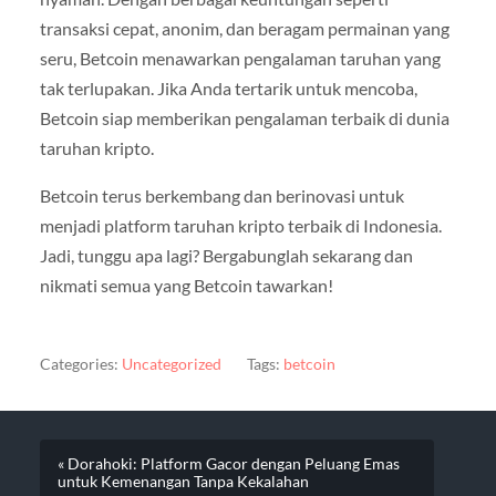
transaksi cepat, anonim, dan beragam permainan yang
seru, Betcoin menawarkan pengalaman taruhan yang
tak terlupakan. Jika Anda tertarik untuk mencoba,
Betcoin siap memberikan pengalaman terbaik di dunia
taruhan kripto.
Betcoin terus berkembang dan berinovasi untuk
menjadi platform taruhan kripto terbaik di Indonesia.
Jadi, tunggu apa lagi? Bergabunglah sekarang dan
nikmati semua yang Betcoin tawarkan!
Categories:
Uncategorized
Tags:
betcoin
« Dorahoki: Platform Gacor dengan Peluang Emas
untuk Kemenangan Tanpa Kekalahan