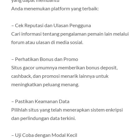
Anda menemukan platform yang terbaik:
– Cek Reputasi dan Ulasan Pengguna
Cari informasi tentang pengalaman pemain lain melalui
forum atau ulasan di media sosial.
– Perhatikan Bonus dan Promo
Situs gacor umumnya memberikan bonus deposit,
cashback, dan promosi menarik lainnya untuk
meningkatkan peluang menang.
– Pastikan Keamanan Data
Pilihlah situs yang telah menerapkan sistem enkripsi
dan perlindungan data terkini.
– Uji Coba dengan Modal Kecil