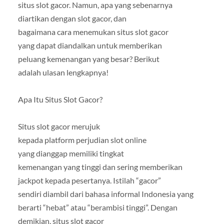
situs slot gacor. Namun, apa yang sebenarnya
diartikan dengan slot gacor, dan
bagaimana cara menemukan situs slot gacor
yang dapat diandalkan untuk memberikan
peluang kemenangan yang besar? Berikut
adalah ulasan lengkapnya!
Apa Itu Situs Slot Gacor?
Situs slot gacor merujuk
kepada platform perjudian slot online
yang dianggap memiliki tingkat
kemenangan yang tinggi dan sering memberikan
jackpot kepada pesertanya. Istilah “gacor”
sendiri diambil dari bahasa informal Indonesia yang
berarti “hebat” atau “berambisi tinggi”. Dengan
demikian, situs slot gacor