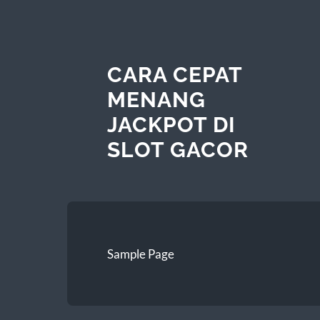
CARA CEPAT
MENANG
JACKPOT DI
SLOT GACOR
Sample Page