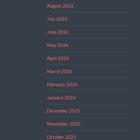
August 2026
July 2026
June 2026
May 2026
April 2026
March 2026
February 2026
January 2026
December 2025
November 2025
October 2025