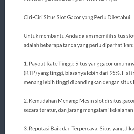
Ciri-Ciri Situs Slot Gacor yang Perlu Diketahui
Untuk membantu Anda dalam memilih situs slot g
adalah beberapa tanda yang perlu diperhatikan:
1. Payout Rate Tinggi: Situs yang gacor umumn
(RTP) yang tinggi, biasanya lebih dari 95%. Ha
menang lebih tinggi dibandingkan dengan situs 
2. Kemudahan Menang: Mesin slot di situs ga
secara teratur, dan jarang mengalami kekalahan
3. Reputasi Baik dan Terpercaya: Situs yang d