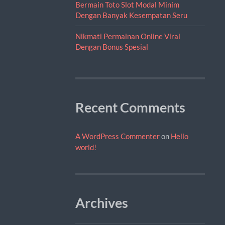
Bermain Toto Slot Modal Minim
Dengan Banyak Kesempatan Seru
Nikmati Permainan Online Viral
Dengan Bonus Spesial
Recent Comments
A WordPress Commenter
on
Hello
world!
Archives