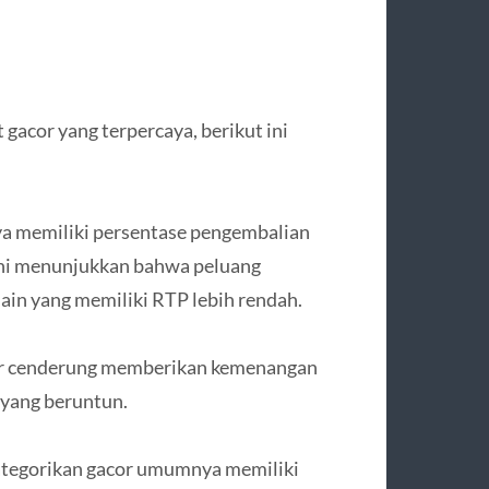
acor yang terpercaya, berikut ini
ya memiliki persentase pengembalian
l ini menunjukkan bahwa peluang
lain yang memiliki RTP lebih rendah.
cor cenderung memberikan kemenangan
 yang beruntun.
ikategorikan gacor umumnya memiliki