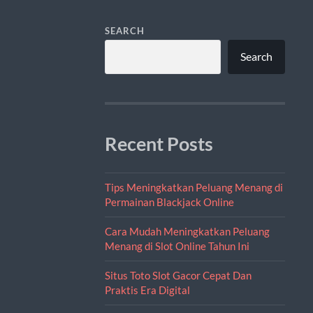
SEARCH
Search
Recent Posts
Tips Meningkatkan Peluang Menang di
Permainan Blackjack Online
Cara Mudah Meningkatkan Peluang
Menang di Slot Online Tahun Ini
Situs Toto Slot Gacor Cepat Dan
Praktis Era Digital