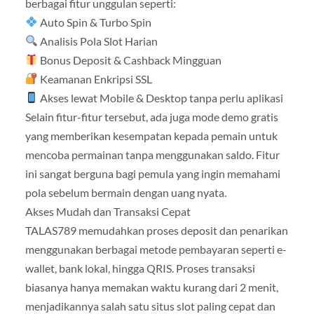
berbagai fitur unggulan seperti:
Auto Spin & Turbo Spin
Analisis Pola Slot Harian
Bonus Deposit & Cashback Mingguan
Keamanan Enkripsi SSL
Akses lewat Mobile & Desktop tanpa perlu aplikasi
Selain fitur-fitur tersebut, ada juga mode demo gratis
yang memberikan kesempatan kepada pemain untuk
mencoba permainan tanpa menggunakan saldo. Fitur
ini sangat berguna bagi pemula yang ingin memahami
pola sebelum bermain dengan uang nyata.
Akses Mudah dan Transaksi Cepat
TALAS789 memudahkan proses deposit dan penarikan
menggunakan berbagai metode pembayaran seperti e-
wallet, bank lokal, hingga QRIS. Proses transaksi
biasanya hanya memakan waktu kurang dari 2 menit,
menjadikannya salah satu situs slot paling cepat dan