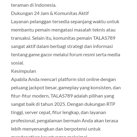
teraman di Indonesia.
Dukungan 24 Jam & Komunitas Aktif
Layanan pelanggan tersedia sepanjang waktu untuk
membantu pemain mengatasi masalah teknis atau
transaksi. Selain itu, komunitas pemain TALAS789
sangat aktif dalam berbagi strategi dan informasi
tentang game gacor melalui forum resmi serta media
sosial.
Kesimpulan
Apabila Anda mencari platform slot online dengan
peluang jackpot besar, gameplay yang konsisten, dan
fitur-fitur modern, TALAS789 adalah pilihan yang
sangat baik di tahun 2025. Dengan dukungan RTP
tinggi, server cepat, fitur lengkap, dan layanan
profesional, pengalaman bermain Anda akan terasa
lebih menyenangkan dan berpotensi untuk
mendapatkan keuntungan maksimal.