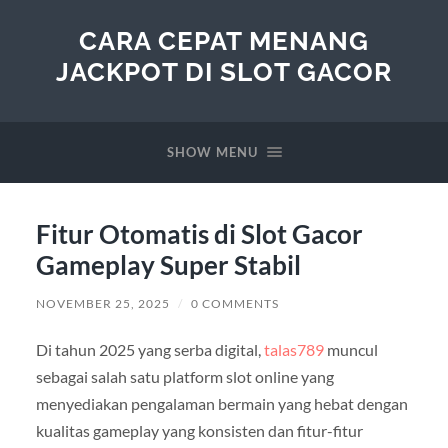
CARA CEPAT MENANG
JACKPOT DI SLOT GACOR
SHOW MENU
Fitur Otomatis di Slot Gacor
Gameplay Super Stabil
NOVEMBER 25, 2025
/
0 COMMENTS
Di tahun 2025 yang serba digital,
talas789
muncul
sebagai salah satu platform slot online yang
menyediakan pengalaman bermain yang hebat dengan
kualitas gameplay yang konsisten dan fitur-fitur