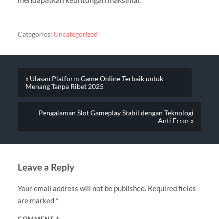
Categories:
Uncategorized
« Ulasan Platform Game Online Terbaik untuk
Menang Tanpa Ribet 2025
Pengalaman Slot Gameplay Stabil dengan Teknologi
Anti Error »
Leave a Reply
Your email address will not be published.
Required fields
are marked
*