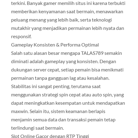
terkini. Banyak gamer memilih situs ini karena terbukti
memberikan kenyamanan saat bermain, menawarkan
peluang menang yang lebih baik, serta teknologi
mutakhir yang menjadikan permainan lebih nyata dan
responsif.
Gameplay Konsisten & Performa Optimal
Salah satu alasan besar mengapa TALAS789 semakin
diminati adalah gameplay yang konsisten. Dengan
dukungan server cepat, setiap pemain bisa menikmati
permainan tanpa gangguan lag atau kesalahan.
Stabilitas ini sangat penting, terutama saat
menggunakan strategi spin cepat atau auto spin, yang
dapat meningkatkan kesempatan untuk mendapatkan
maxwin. Selain itu, sistem keamanan berlapis
menjamin semua data dan transaksi pemain tetap
terlindungi saat bermain.
Slot Online Gacor dengan RTP Tinggi