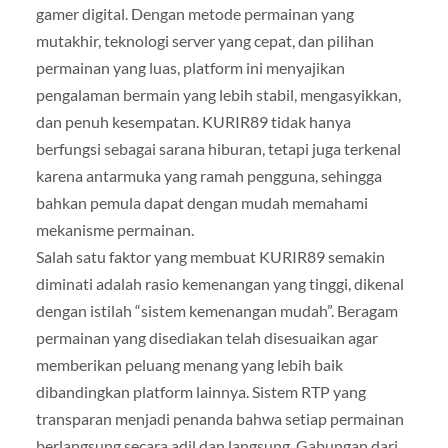
gamer digital. Dengan metode permainan yang
mutakhir, teknologi server yang cepat, dan pilihan
permainan yang luas, platform ini menyajikan
pengalaman bermain yang lebih stabil, mengasyikkan,
dan penuh kesempatan. KURIR89 tidak hanya
berfungsi sebagai sarana hiburan, tetapi juga terkenal
karena antarmuka yang ramah pengguna, sehingga
bahkan pemula dapat dengan mudah memahami
mekanisme permainan.
Salah satu faktor yang membuat KURIR89 semakin
diminati adalah rasio kemenangan yang tinggi, dikenal
dengan istilah “sistem kemenangan mudah”. Beragam
permainan yang disediakan telah disesuaikan agar
memberikan peluang menang yang lebih baik
dibandingkan platform lainnya. Sistem RTP yang
transparan menjadi penanda bahwa setiap permainan
berlangsung secara adil dan langsung. Gabungan dari