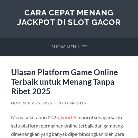
CARA CEPAT MENANG
JACKPOT DI SLOT GACOR
SHOW MENU
Ulasan Platform Game Online
Terbaik untuk Menang Tanpa
Ribet 2025
NOVEMBER 25, 2025
/
0 COMMENTS
Memasuki tahun 2025,
kurir89
muncul sebagai salah
satu platform permainan online terbaik dan gampang
dimenangkan yang banyak diperbincangkan oleh para