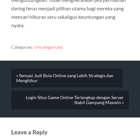
daring terus menjadi pilihan utama bagi mereka yang
mencari hiburan seru sekaligus keuntungan yang
nyata.
Categories:
Uncategorized
« Sensasi Judi Bola Online yang Lebih Strategis dan
Menghibur
Login Situs Game Online Terlengkap dengan Server
Stabil Gampang Maxwin »
Leave a Reply