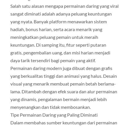
Salah satu alasan mengapa permainan daring yang viral
sangat diminati adalah adanya peluang keuntungan
yang nyata. Banyak platform menawarkan sistem
hadiah, bonus harian, serta acara menarik yang
meningkatkan peluang pemain untuk meraih
keuntungan. Di samping itu, fitur seperti putaran
gratis, pengembalian uang, dan misi harian menjadi
daya tarik tersendiri bagi pemain yang aktif.
Permainan daring modern juga dibuat dengan grafis
yang berkualitas tinggi dan animasi yang halus. Desain
visual yang menarik membuat pemain betah berlama-
lama. Ditambah dengan efek suara dan alur permainan
yang dinamis, pengalaman bermain menjadi lebih
menyenangkan dan tidak membosankan.
Tipe Permainan Daring yang Paling Diminati
Dalam membahas sumber keuntungan dari permainan