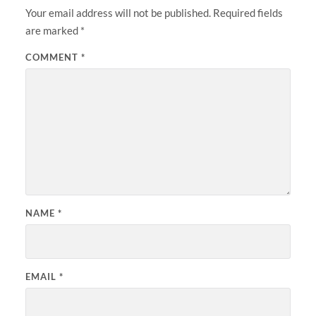
Your email address will not be published.
Required fields
are marked
*
COMMENT
*
NAME
*
EMAIL
*