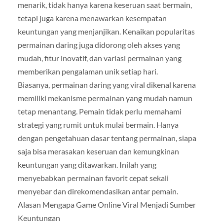
menarik, tidak hanya karena keseruan saat bermain,
tetapi juga karena menawarkan kesempatan
keuntungan yang menjanjikan. Kenaikan popularitas
permainan daring juga didorong oleh akses yang
mudah, fitur inovatif, dan variasi permainan yang
memberikan pengalaman unik setiap hari.
Biasanya, permainan daring yang viral dikenal karena
memiliki mekanisme permainan yang mudah namun
tetap menantang. Pemain tidak perlu memahami
strategi yang rumit untuk mulai bermain. Hanya
dengan pengetahuan dasar tentang permainan, siapa
saja bisa merasakan keseruan dan kemungkinan
keuntungan yang ditawarkan. Inilah yang
menyebabkan permainan favorit cepat sekali
menyebar dan direkomendasikan antar pemain.
Alasan Mengapa Game Online Viral Menjadi Sumber
Keuntungan