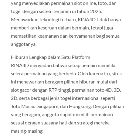
yang menyediakan permainan slot online, toto, dan
togel dengan sistem terjamin di tahun 2025.
Menawarkan teknologi terbaru, RINA4D tidak hanya
memberikan keseruan dalam bermain, tetapi juga
memastikan keamanan dan kenyamanan bagi semua
anggotanya.
Hiburan Lengkap dalam Satu Platform
RINA4D menyadari bahwa setiap pemain memiliki
selera permainan yang berbeda. Oleh karena itu, situs
ini menawarkan beragam pilihan hiburan mulai dari
slot gacor dengan RTP tinggi, permainan toto 4D, 3D,
2D, serta berbagai jenis togel internasional seperti
Toto Macau, Singapore, dan Hongkong. Dengan pilihan
yang beragam, anggota dapat memilih permainan
sesuai dengan suasana hati dan strategi mereka
masing-masing.