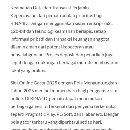
Keamanan Data dan Transaksi Terjamin
Kepercayaan dari pemain adalah prioritas bagi
RINA4D. Dengan menggunakan sistem enkripsi SSL
128-bit dan teknologi keamanan berlapis, setiap
informasi pribadi dan transaksi keuangan anggota
dijamin aman dari potensi kebocoran atau
penyalahgunaan. Proses deposit dan penarikan juga
cepat dengan dukungan berbagai metode pembayaran
lokal yang praktis.
Slot Online Gacor 2025 dengan Pola Menguntungkan
Tahun 2025 menjadi momen baru bagi penggemar slot
online. Di RINA4D, pemain dapat menemukan
berbagai game slot terkenal dari penyedia terkemuka
seperti Pragmatic Play, PG Soft, dan Habanero. Dengan
pola gacor terbaru yang diperbarui setiap hari,
kemungkinan untuk mendapatkan maxwin semakin