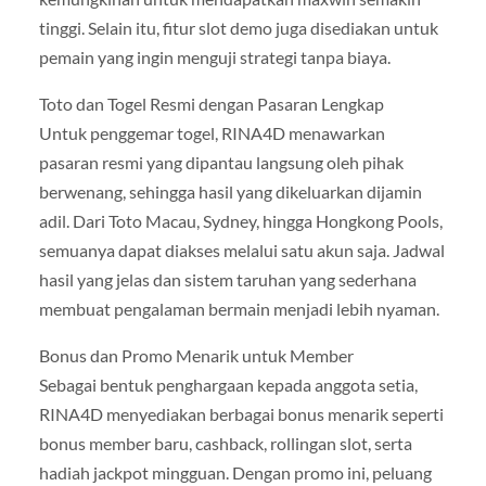
tinggi. Selain itu, fitur slot demo juga disediakan untuk
pemain yang ingin menguji strategi tanpa biaya.
Toto dan Togel Resmi dengan Pasaran Lengkap
Untuk penggemar togel, RINA4D menawarkan
pasaran resmi yang dipantau langsung oleh pihak
berwenang, sehingga hasil yang dikeluarkan dijamin
adil. Dari Toto Macau, Sydney, hingga Hongkong Pools,
semuanya dapat diakses melalui satu akun saja. Jadwal
hasil yang jelas dan sistem taruhan yang sederhana
membuat pengalaman bermain menjadi lebih nyaman.
Bonus dan Promo Menarik untuk Member
Sebagai bentuk penghargaan kepada anggota setia,
RINA4D menyediakan berbagai bonus menarik seperti
bonus member baru, cashback, rollingan slot, serta
hadiah jackpot mingguan. Dengan promo ini, peluang