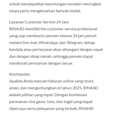
untuk mendapatkan keuntungan semakin meningkat
tanpa perlu mengeluarkan banyak modal.
Layanan Customer Service 24 Jam
RINA4D memiliki tim customer service profesional
yang siap membantu pemain selama 24 jam penuh
melalui live chat, WhatsApp, dan Telegram. Setiap
kendala atau pertanyaan akan ditangani dengan cepat
dan dengan sikap ramah, sehingga pemain dapat
menikmati permainan dengan lancar.
Kesimpulan
Apabila Anda mencari hiburan online yang resmi,
aman, dan menguntungkan di tahun 2025, RINA4D
adalah pilihan yang tepat. Dengan kombinasi
permainan slot gacor, toto, dan togel yang dapat
dipercaya serta pelayanan yang terbaik, RINA4D