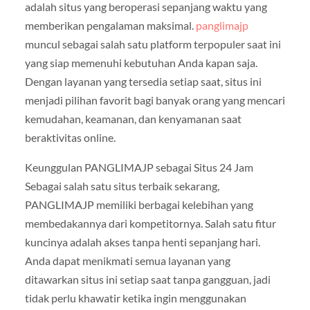
adalah situs yang beroperasi sepanjang waktu yang
memberikan pengalaman maksimal.
panglimajp
muncul sebagai salah satu platform terpopuler saat ini
yang siap memenuhi kebutuhan Anda kapan saja.
Dengan layanan yang tersedia setiap saat, situs ini
menjadi pilihan favorit bagi banyak orang yang mencari
kemudahan, keamanan, dan kenyamanan saat
beraktivitas online.
Keunggulan PANGLIMAJP sebagai Situs 24 Jam
Sebagai salah satu situs terbaik sekarang,
PANGLIMAJP memiliki berbagai kelebihan yang
membedakannya dari kompetitornya. Salah satu fitur
kuncinya adalah akses tanpa henti sepanjang hari.
Anda dapat menikmati semua layanan yang
ditawarkan situs ini setiap saat tanpa gangguan, jadi
tidak perlu khawatir ketika ingin menggunakan