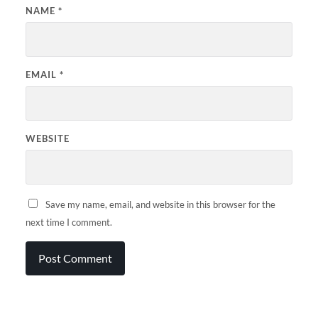
NAME
*
EMAIL
*
WEBSITE
Save my name, email, and website in this browser for the
next time I comment.