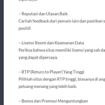
– Reputasi dan Ulasan Baik
Carilah feedback dari pemain lain dan pastikan 
positif.
– Lisensi Resmi dan Keamanan Data
Periksa bahwa situs memiliki lisensi yang sah
yang dapat dipercaya.
– RTP (Return to Player) Yang Tinggi
Pilihlah situs dengan RTP tinggi, biasanya di a
peluang menang yang lebih baik.
– Bonus dan Promosi Menguntungkan