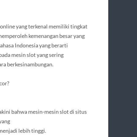
 online yang terkenal memiliki tingkat
 memperoleh kemenangan besar yang
i bahasa Indonesia yang berarti
pada mesin slot yang sering
ara berkesinambungan.
cor?
kini bahwa mesin-mesin slot di situs
yang
njadi lebih tinggi.