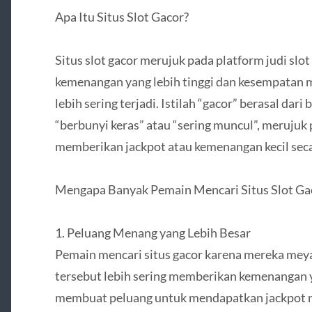
Apa Itu Situs Slot Gacor?
Situs slot gacor merujuk pada platform judi slot
kemenangan yang lebih tinggi dan kesempatan
lebih sering terjadi. Istilah “gacor” berasal dar
“berbunyi keras” atau “sering muncul”, merujuk 
memberikan jackpot atau kemenangan kecil sec
Mengapa Banyak Pemain Mencari Situs Slot Ga
1. Peluang Menang yang Lebih Besar
Pemain mencari situs gacor karena mereka meya
tersebut lebih sering memberikan kemenangan 
membuat peluang untuk mendapatkan jackpot me