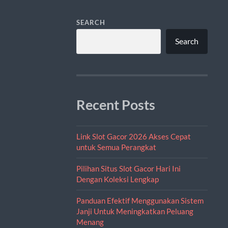
SEARCH
Search
Recent Posts
Link Slot Gacor 2026 Akses Cepat
untuk Semua Perangkat
Pilihan Situs Slot Gacor Hari Ini
Dengan Koleksi Lengkap
Panduan Efektif Menggunakan Sistem
Janji Untuk Meningkatkan Peluang
Menang