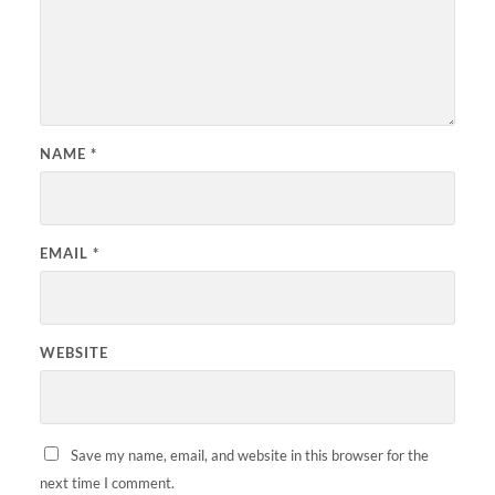
NAME
*
EMAIL
*
WEBSITE
Save my name, email, and website in this browser for the
next time I comment.