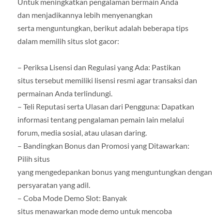
Untuk meningkatkan pengalaman bermain Anda
dan menjadikannya lebih menyenangkan
serta menguntungkan, berikut adalah beberapa tips
dalam memilih situs slot gacor:
– Periksa Lisensi dan Regulasi yang Ada: Pastikan
situs tersebut memiliki lisensi resmi agar transaksi dan
permainan Anda terlindungi.
– Teli Reputasi serta Ulasan dari Pengguna: Dapatkan
informasi tentang pengalaman pemain lain melalui
forum, media sosial, atau ulasan daring.
– Bandingkan Bonus dan Promosi yang Ditawarkan:
Pilih situs
yang mengedepankan bonus yang menguntungkan dengan
persyaratan yang adil.
– Coba Mode Demo Slot: Banyak
situs menawarkan mode demo untuk mencoba