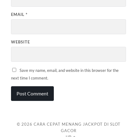
EMAIL
*
WEBSITE
Save my name, email, and website in this browser for the
next time I comment.
© 2026
CARA CEPAT MENANG JACKPOT DI SLOT
GACOR