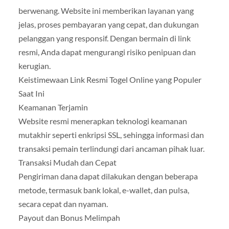
berwenang. Website ini memberikan layanan yang
jelas, proses pembayaran yang cepat, dan dukungan
pelanggan yang responsif. Dengan bermain di link
resmi, Anda dapat mengurangi risiko penipuan dan
kerugian.
Keistimewaan Link Resmi Togel Online yang Populer
Saat Ini
Keamanan Terjamin
Website resmi menerapkan teknologi keamanan
mutakhir seperti enkripsi SSL, sehingga informasi dan
transaksi pemain terlindungi dari ancaman pihak luar.
Transaksi Mudah dan Cepat
Pengiriman dana dapat dilakukan dengan beberapa
metode, termasuk bank lokal, e-wallet, dan pulsa,
secara cepat dan nyaman.
Payout dan Bonus Melimpah