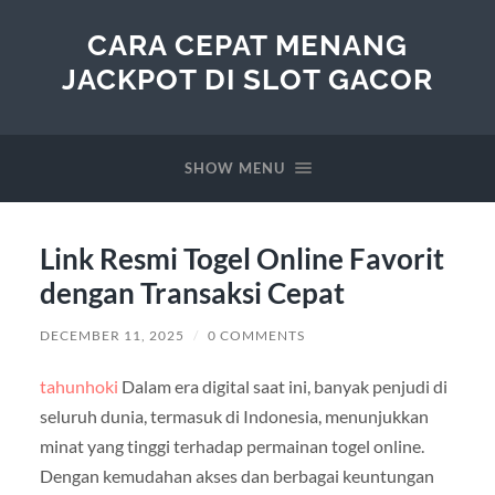
CARA CEPAT MENANG
JACKPOT DI SLOT GACOR
SHOW MENU
Link Resmi Togel Online Favorit
dengan Transaksi Cepat
DECEMBER 11, 2025
/
0 COMMENTS
tahunhoki
Dalam era digital saat ini, banyak penjudi di
seluruh dunia, termasuk di Indonesia, menunjukkan
minat yang tinggi terhadap permainan togel online.
Dengan kemudahan akses dan berbagai keuntungan