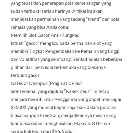
yang tepat dan penerapan pola kemenangan yang
sudah terbukti setiap harinya. Artikel ini akan
menjelaskan permainan yang sedang “trend” dan pola
rahasia yang bisa Anda coba!
Memilih Slot Gacor Anti-Rungkad
Istilah “gacor” mengacu pada permainan slot yang
memiliki Tingkat Pengembalian ke Pemain yang tinggi
dan volatilitas yang seimbang. Berikut adalah beberapa
pilihan dari penyedia terkemuka yang biasanya
terbukti gacor:
Gates of Olympus (Pragmatic Play)
Slot terkenal yang dijuluki “Kakek Zeus” ini tetap
menjadi favorit. Fitur Pengganda yang dapat mencapai
$x500$ yang muncul kapan saja, baik dalam putaran
biasa maupun Free Spin, menjadikannya mesin yang
luar biasa dalam menghasilkan Maxwin. RTP-nya
sering kali lebih dari $96. 5%$.