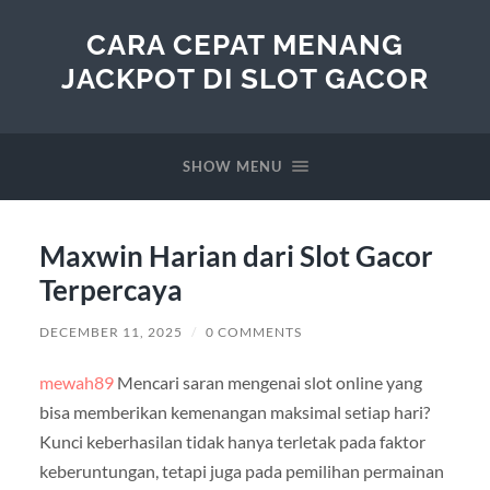
CARA CEPAT MENANG
JACKPOT DI SLOT GACOR
SHOW MENU
Maxwin Harian dari Slot Gacor
Terpercaya
DECEMBER 11, 2025
/
0 COMMENTS
mewah89
Mencari saran mengenai slot online yang
bisa memberikan kemenangan maksimal setiap hari?
Kunci keberhasilan tidak hanya terletak pada faktor
keberuntungan, tetapi juga pada pemilihan permainan