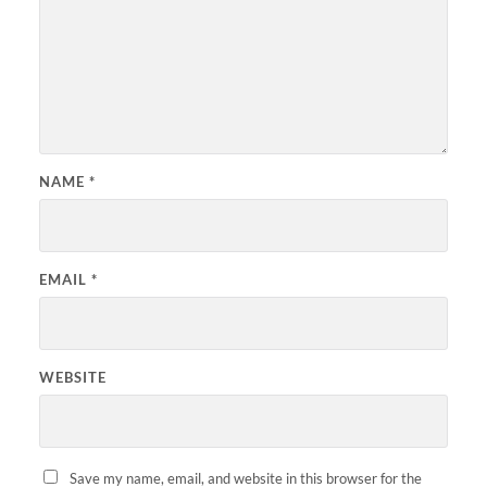
NAME
*
EMAIL
*
WEBSITE
Save my name, email, and website in this browser for the