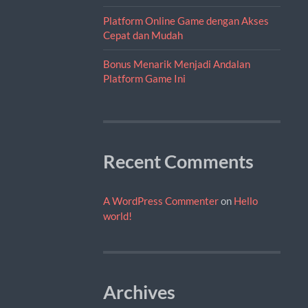
Platform Online Game dengan Akses
Cepat dan Mudah
Bonus Menarik Menjadi Andalan
Platform Game Ini
Recent Comments
A WordPress Commenter
on
Hello
world!
Archives