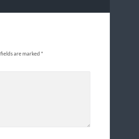
fields are marked
*