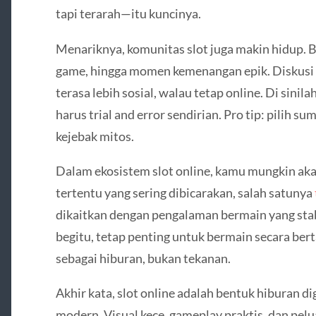
tapi terarah—itu kuncinya.
Menariknya, komunitas slot juga makin hidup. B
game, hingga momen kemenangan epik. Diskusi 
terasa lebih sosial, walau tetap online. Di sinil
harus trial and error sendirian. Pro tip: pilih su
kejebak mitos.
Dalam ekosistem slot online, kamu mungkin ak
tertentu yang sering dibicarakan, salah satunya
dikaitkan dengan pengalaman bermain yang stabi
begitu, tetap penting untuk bermain secara be
sebagai hiburan, bukan tekanan.
Akhir kata, slot online adalah bentuk hiburan d
modern. Visual kece, gameplay praktis, dan pe