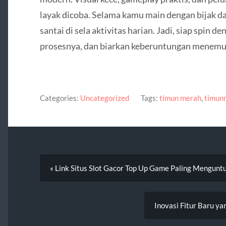
layak dicoba. Selama kamu main dengan bijak dan
santai di sela aktivitas harian. Jadi, siap spin d
prosesnya, dan biarkan keberuntungan menemu
Categories:
Uncategorized
Tags:
timun merah
,
timun
« Link Situs Slot Gacor Top Up Game Paling Mengunt
Inovasi Fitur Baru y