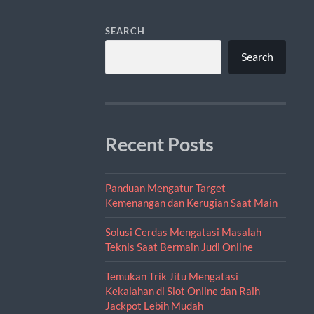
SEARCH
Search
Recent Posts
Panduan Mengatur Target
Kemenangan dan Kerugian Saat Main
Solusi Cerdas Mengatasi Masalah
Teknis Saat Bermain Judi Online
Temukan Trik Jitu Mengatasi
Kekalahan di Slot Online dan Raih
Jackpot Lebih Mudah