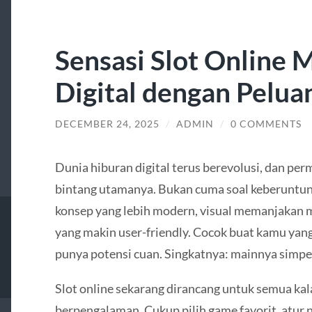
Sensasi Slot Online 
Digital dengan Pelu
DECEMBER 24, 2025
/
ADMIN
/
0 COMMENTS
Dunia hiburan digital terus berevolusi, dan perm
bintang utamanya. Bukan cuma soal keberuntung
konsep yang lebih modern, visual memanjakan 
yang makin user-friendly. Cocok buat kamu yang 
punya potensi cuan. Singkatnya: mainnya simpel
Slot online sekarang dirancang untuk semua ka
berpengalaman. Cukup pilih game favorit, atur 