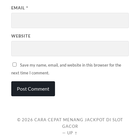
EMAIL
*
WEBSITE
Save my name, email, and website in this browser for the
next time I comment.
© 2026
CARA CEPAT MENANG JACKPOT DI SLOT
GACOR
—
UP ↑