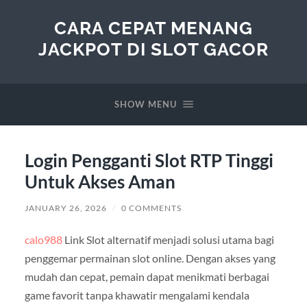
CARA CEPAT MENANG
JACKPOT DI SLOT GACOR
SHOW MENU
Login Pengganti Slot RTP Tinggi
Untuk Akses Aman
JANUARY 26, 2026
/
0 COMMENTS
calo988
Link Slot alternatif menjadi solusi utama bagi
penggemar permainan slot online. Dengan akses yang
mudah dan cepat, pemain dapat menikmati berbagai
game favorit tanpa khawatir mengalami kendala