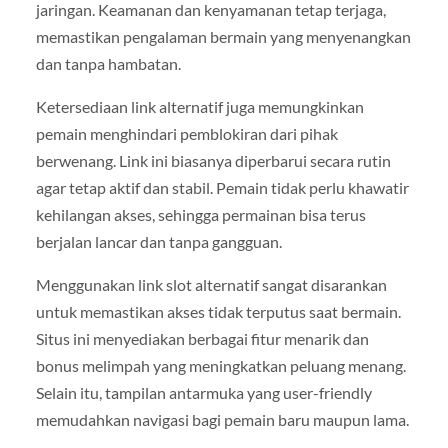
jaringan. Keamanan dan kenyamanan tetap terjaga,
memastikan pengalaman bermain yang menyenangkan
dan tanpa hambatan.
Ketersediaan link alternatif juga memungkinkan
pemain menghindari pemblokiran dari pihak
berwenang. Link ini biasanya diperbarui secara rutin
agar tetap aktif dan stabil. Pemain tidak perlu khawatir
kehilangan akses, sehingga permainan bisa terus
berjalan lancar dan tanpa gangguan.
Menggunakan link slot alternatif sangat disarankan
untuk memastikan akses tidak terputus saat bermain.
Situs ini menyediakan berbagai fitur menarik dan
bonus melimpah yang meningkatkan peluang menang.
Selain itu, tampilan antarmuka yang user-friendly
memudahkan navigasi bagi pemain baru maupun lama.