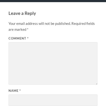
Leave a Reply
Your email address will not be published.
Required fields
are marked
*
COMMENT
*
NAME
*