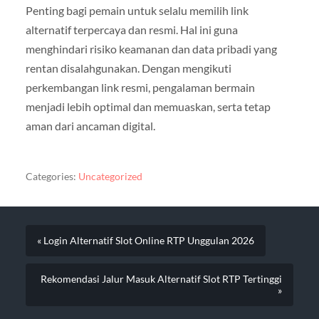
Penting bagi pemain untuk selalu memilih link
alternatif terpercaya dan resmi. Hal ini guna
menghindari risiko keamanan dan data pribadi yang
rentan disalahgunakan. Dengan mengikuti
perkembangan link resmi, pengalaman bermain
menjadi lebih optimal dan memuaskan, serta tetap
aman dari ancaman digital.
Categories:
Uncategorized
« Login Alternatif Slot Online RTP Unggulan 2026
Rekomendasi Jalur Masuk Alternatif Slot RTP Tertinggi
»