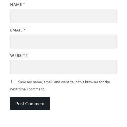
NAME
*
EMAIL
*
WEBSITE
Save my name, email, and website in this browser for the
next time I comment.