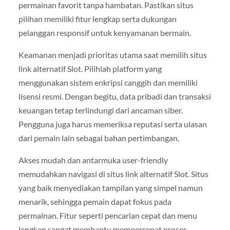
permainan favorit tanpa hambatan. Pastikan situs
pilihan memiliki fitur lengkap serta dukungan
pelanggan responsif untuk kenyamanan bermain.
Keamanan menjadi prioritas utama saat memilih situs
link alternatif Slot. Pilihlah platform yang
menggunakan sistem enkripsi canggih dan memiliki
lisensi resmi. Dengan begitu, data pribadi dan transaksi
keuangan tetap terlindungi dari ancaman siber.
Pengguna juga harus memeriksa reputasi serta ulasan
dari pemain lain sebagai bahan pertimbangan.
Akses mudah dan antarmuka user-friendly
memudahkan navigasi di situs link alternatif Slot. Situs
yang baik menyediakan tampilan yang simpel namun
menarik, sehingga pemain dapat fokus pada
permainan. Fitur seperti pencarian cepat dan menu
lengkap sangat membantu mempercepat proses