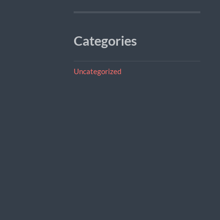
Categories
Uncategorized