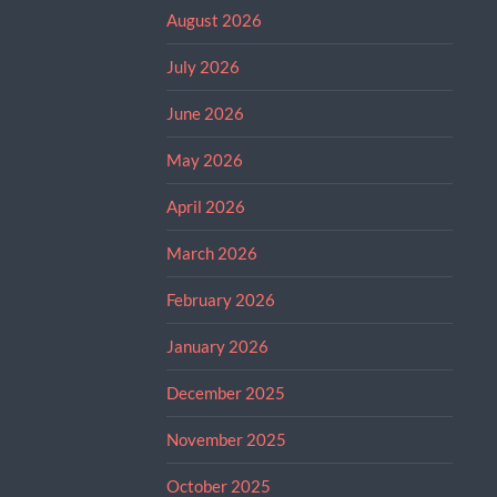
August 2026
July 2026
June 2026
May 2026
April 2026
March 2026
February 2026
January 2026
December 2025
November 2025
October 2025