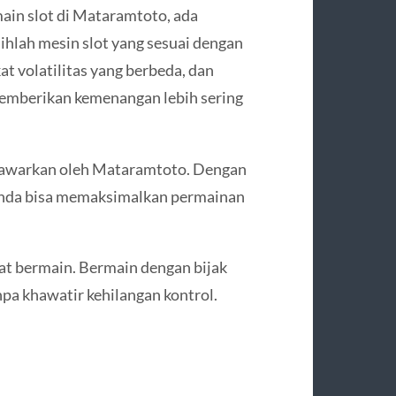
in slot di Mataramtoto, ada
lihlah mesin slot yang sesuai dengan
at volatilitas yang berbeda, dan
memberikan kemenangan lebih sering
tawarkan oleh Mataramtoto. Dengan
Anda bisa memaksimalkan permainan
at bermain. Bermain dengan bijak
a khawatir kehilangan kontrol.