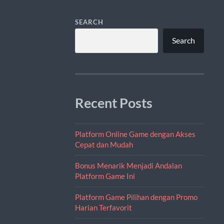
SEARCH
Search
Recent Posts
Platform Online Game dengan Akses
Cepat dan Mudah
Bonus Menarik Menjadi Andalan
Platform Game Ini
Platform Game Pilihan dengan Promo
Harian Terfavorit