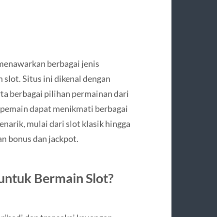
menawarkan berbagai jenis
lot. Situs ini dikenal dengan
a berbagai pilihan permainan dari
a pemain dapat menikmati berbagai
rik, mulai dari slot klasik hingga
an bonus dan jackpot.
ntuk Bermain Slot?