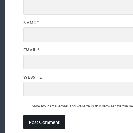
NAME
*
EMAIL
*
WEBSITE
Save my name, email, and website in this browser for the n