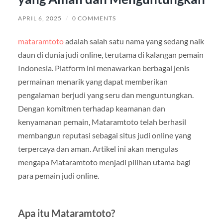
APRIL 6, 2025
/
0 COMMENTS
mataramtoto
adalah salah satu nama yang sedang naik
daun di dunia judi online, terutama di kalangan pemain
Indonesia. Platform ini menawarkan berbagai jenis
permainan menarik yang dapat memberikan
pengalaman berjudi yang seru dan menguntungkan.
Dengan komitmen terhadap keamanan dan
kenyamanan pemain, Mataramtoto telah berhasil
membangun reputasi sebagai situs judi online yang
terpercaya dan aman. Artikel ini akan mengulas
mengapa Mataramtoto menjadi pilihan utama bagi
para pemain judi online.
Apa itu Mataramtoto?