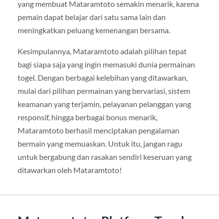
yang membuat Mataramtoto semakin menarik, karena
pemain dapat belajar dari satu sama lain dan
meningkatkan peluang kemenangan bersama.
Kesimpulannya, Mataramtoto adalah pilihan tepat
bagi siapa saja yang ingin memasuki dunia permainan
togel. Dengan berbagai kelebihan yang ditawarkan,
mulai dari pilihan permainan yang bervariasi, sistem
keamanan yang terjamin, pelayanan pelanggan yang
responsif, hingga berbagai bonus menarik,
Mataramtoto berhasil menciptakan pengalaman
bermain yang memuaskan. Untuk itu, jangan ragu
untuk bergabung dan rasakan sendiri keseruan yang
ditawarkan oleh Mataramtoto!