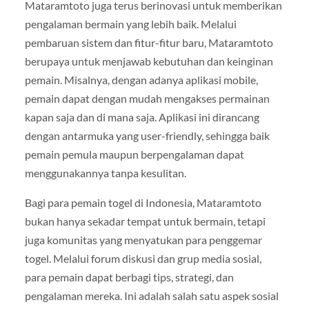
Mataramtoto juga terus berinovasi untuk memberikan
pengalaman bermain yang lebih baik. Melalui
pembaruan sistem dan fitur-fitur baru, Mataramtoto
berupaya untuk menjawab kebutuhan dan keinginan
pemain. Misalnya, dengan adanya aplikasi mobile,
pemain dapat dengan mudah mengakses permainan
kapan saja dan di mana saja. Aplikasi ini dirancang
dengan antarmuka yang user-friendly, sehingga baik
pemain pemula maupun berpengalaman dapat
menggunakannya tanpa kesulitan.
Bagi para pemain togel di Indonesia, Mataramtoto
bukan hanya sekadar tempat untuk bermain, tetapi
juga komunitas yang menyatukan para penggemar
togel. Melalui forum diskusi dan grup media sosial,
para pemain dapat berbagi tips, strategi, dan
pengalaman mereka. Ini adalah salah satu aspek sosial