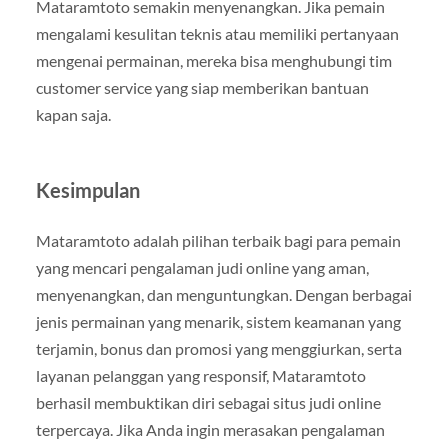
Mataramtoto semakin menyenangkan. Jika pemain
mengalami kesulitan teknis atau memiliki pertanyaan
mengenai permainan, mereka bisa menghubungi tim
customer service yang siap memberikan bantuan
kapan saja.
Kesimpulan
Mataramtoto adalah pilihan terbaik bagi para pemain
yang mencari pengalaman judi online yang aman,
menyenangkan, dan menguntungkan. Dengan berbagai
jenis permainan yang menarik, sistem keamanan yang
terjamin, bonus dan promosi yang menggiurkan, serta
layanan pelanggan yang responsif, Mataramtoto
berhasil membuktikan diri sebagai situs judi online
terpercaya. Jika Anda ingin merasakan pengalaman