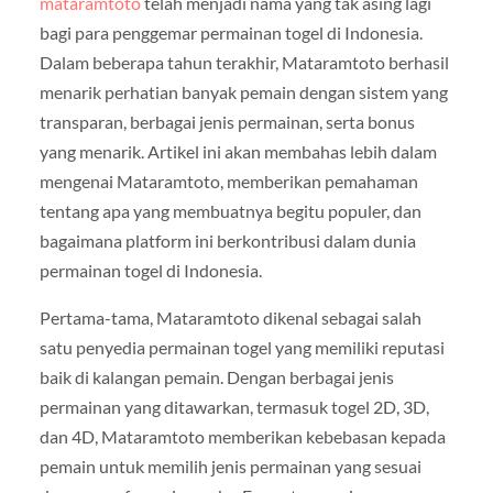
mataramtoto
telah menjadi nama yang tak asing lagi
bagi para penggemar permainan togel di Indonesia.
Dalam beberapa tahun terakhir, Mataramtoto berhasil
menarik perhatian banyak pemain dengan sistem yang
transparan, berbagai jenis permainan, serta bonus
yang menarik. Artikel ini akan membahas lebih dalam
mengenai Mataramtoto, memberikan pemahaman
tentang apa yang membuatnya begitu populer, dan
bagaimana platform ini berkontribusi dalam dunia
permainan togel di Indonesia.
Pertama-tama, Mataramtoto dikenal sebagai salah
satu penyedia permainan togel yang memiliki reputasi
baik di kalangan pemain. Dengan berbagai jenis
permainan yang ditawarkan, termasuk togel 2D, 3D,
dan 4D, Mataramtoto memberikan kebebasan kepada
pemain untuk memilih jenis permainan yang sesuai