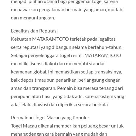
menjadi pilihan utama bagi penggemar togel karena
menawarkan pengalaman bermain yang aman, mudah,
dan menguntungkan.
Legalitas dan Reputasi
Kekuatan MATARAMTOTO terletak pada legalitas
serta reputasi yang dibangun selama bertahun-tahun.
Sebagai penyelenggara togel resmi, MATARAMTOTO
memiliki lisensi diakui dan memenuhi standar
keamanan global. Ini memastikan setiap transaksinya,
baik deposit maupun penarikan, berlangsung dengan
aman dan transparan. Pemain bisa merasa tenang dari
penipuan atau hasil yang tidak adil, karena sistem yang
ada selalu diawasi dan diperiksa secara berkala.
Permainan Togel Macau yang Populer
Togel Macau dikenal memberikan peluang besar untuk
menang dengan cara bermain yang mudah dan