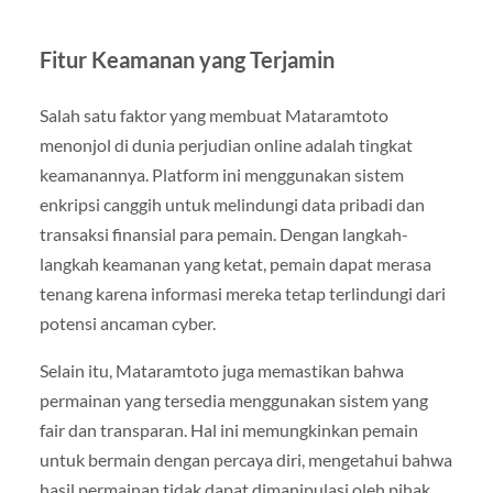
Fitur Keamanan yang Terjamin
Salah satu faktor yang membuat Mataramtoto
menonjol di dunia perjudian online adalah tingkat
keamanannya. Platform ini menggunakan sistem
enkripsi canggih untuk melindungi data pribadi dan
transaksi finansial para pemain. Dengan langkah-
langkah keamanan yang ketat, pemain dapat merasa
tenang karena informasi mereka tetap terlindungi dari
potensi ancaman cyber.
Selain itu, Mataramtoto juga memastikan bahwa
permainan yang tersedia menggunakan sistem yang
fair dan transparan. Hal ini memungkinkan pemain
untuk bermain dengan percaya diri, mengetahui bahwa
hasil permainan tidak dapat dimanipulasi oleh pihak