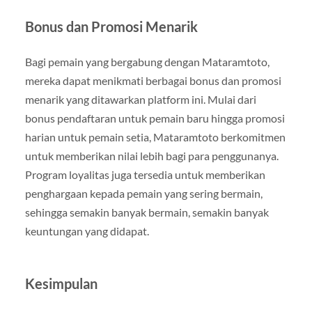
Bonus dan Promosi Menarik
Bagi pemain yang bergabung dengan Mataramtoto,
mereka dapat menikmati berbagai bonus dan promosi
menarik yang ditawarkan platform ini. Mulai dari
bonus pendaftaran untuk pemain baru hingga promosi
harian untuk pemain setia, Mataramtoto berkomitmen
untuk memberikan nilai lebih bagi para penggunanya.
Program loyalitas juga tersedia untuk memberikan
penghargaan kepada pemain yang sering bermain,
sehingga semakin banyak bermain, semakin banyak
keuntungan yang didapat.
Kesimpulan