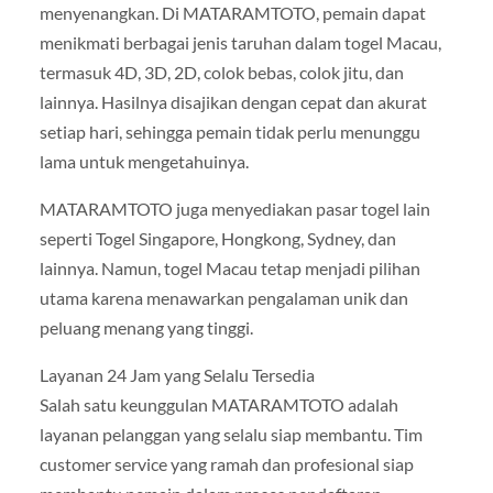
menyenangkan. Di MATARAMTOTO, pemain dapat
menikmati berbagai jenis taruhan dalam togel Macau,
termasuk 4D, 3D, 2D, colok bebas, colok jitu, dan
lainnya. Hasilnya disajikan dengan cepat dan akurat
setiap hari, sehingga pemain tidak perlu menunggu
lama untuk mengetahuinya.
MATARAMTOTO juga menyediakan pasar togel lain
seperti Togel Singapore, Hongkong, Sydney, dan
lainnya. Namun, togel Macau tetap menjadi pilihan
utama karena menawarkan pengalaman unik dan
peluang menang yang tinggi.
Layanan 24 Jam yang Selalu Tersedia
Salah satu keunggulan MATARAMTOTO adalah
layanan pelanggan yang selalu siap membantu. Tim
customer service yang ramah dan profesional siap