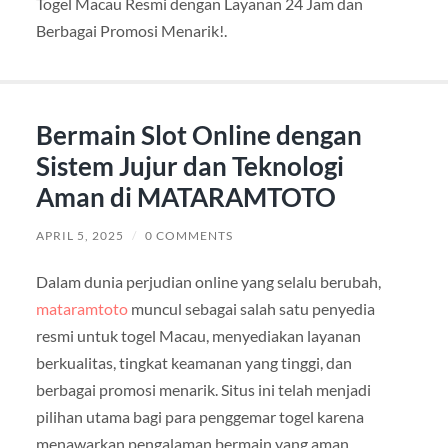
Togel Macau Resmi dengan Layanan 24 Jam dan
Berbagai Promosi Menarik!.
Bermain Slot Online dengan
Sistem Jujur dan Teknologi
Aman di MATARAMTOTO
APRIL 5, 2025
/
0 COMMENTS
Dalam dunia perjudian online yang selalu berubah,
mataramtoto
muncul sebagai salah satu penyedia
resmi untuk togel Macau, menyediakan layanan
berkualitas, tingkat keamanan yang tinggi, dan
berbagai promosi menarik. Situs ini telah menjadi
pilihan utama bagi para penggemar togel karena
menawarkan pengalaman bermain yang aman,