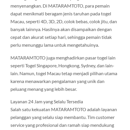
menyenangkan. Di MATARAMTOTO, para pemain
dapat menikmati beragam jenis taruhan pada togel
Macau, seperti 4D, 3D, 2D, colok bebas, colok jitu, dan
banyak lainnya. Hasilnya akan disampaikan dengan
cepat dan akurat setiap hari, sehingga pemain tidak
perlu menunggu lama untuk mengetahuinya.
MATARAMTOTO juga menghadirkan pasar togel lain
seperti Togel Singapore, Hongkong, Sydney, dan lain-
lain. Namun, togel Macau tetap menjadi pilihan utama
karena menawarkan pengalaman yang unik dan
peluang menang yang lebih besar.
Layanan 24 Jam yang Selalu Tersedia
Salah satu kekuatan MATARAMTOTO adalah layanan
pelanggan yang selalu siap membantu. Tim customer
service yang profesional dan ramah siap mendukung