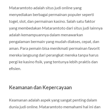
Mataramtoto adalah situs judi online yang
menyediakan berbagai permainan populer seperti
togel, slot, dan permainan kasino. Salah satu faktor
yang membedakan Mataramtoto dari situs judi lainnya
adalah kemampuannya dalam menawarkan
pengalaman bermain yang mudah diakses, cepat, dan
aman. Para pemain bisa menikmati permainan favorit
mereka langsung dari perangkat mereka tanpa harus
pergi ke kasino fisik, yang tentunya lebih praktis dan
efisien.
Keamanan dan Kepercayaan
Keamanan adalah aspek yang sangat penting dalam
dunia judi online. Mataramtoto memahami hal ini dan