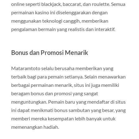
online seperti blackjack, baccarat, dan roulette. Semua
permainan kasino ini diselenggarakan dengan
menggunakan teknologi canggih, memberikan
pengalaman bermain yang realistis dan interaktif.
Bonus dan Promosi Menarik
Mataramtoto selalu berusaha memberikan yang
terbaik bagi para pemain setianya. Selain menawarkan
berbagai permainan menarik, situs ini juga memiliki
beragam bonus dan promosi yang sangat
menguntungkan. Pemain baru yang mendaftar di situs
ini dapat menikmati bonus sambutan yang besar, yang
memberi mereka kesempatan lebih banyak untuk
memenangkan hadiah.