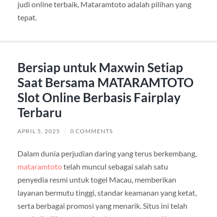
judi online terbaik, Mataramtoto adalah pilihan yang
tepat.
Bersiap untuk Maxwin Setiap
Saat Bersama MATARAMTOTO
Slot Online Berbasis Fairplay
Terbaru
APRIL 5, 2025
/
0 COMMENTS
Dalam dunia perjudian daring yang terus berkembang,
mataramtoto
telah muncul sebagai salah satu
penyedia resmi untuk togel Macau, memberikan
layanan bermutu tinggi, standar keamanan yang ketat,
serta berbagai promosi yang menarik. Situs ini telah