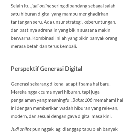
Selain itu,
judi online
sering dipandang sebagai salah
satu hiburan digital yang mampu menghadirkan
tantangan seru. Ada unsur strategi, keberuntungan,
dan pastinya adrenalin yang bikin suasana makin
berwarna. Kombinasi inilah yang bikin banyak orang
merasa betah dan terus kembali.
Perspektif Generasi Digital
Generasi sekarang dikenal adaptif sama hal baru.
Mereka nggak cuma nyari hiburan, tapi juga
pengalaman yang meaningful.
Bakso108
memahami hal
ini dengan memberikan wadah hiburan yang relevan,
modern, dan sesuai dengan gaya digital masa kini.
Judi online
pun nggak lagi dianggap tabu oleh banyak