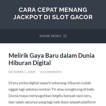
CARA CEPAT MENANG
JACKPOT DI SLOT GACOR
SHOW MENU
Melirik Gaya Baru dalam Dunia
Hiburan Digital
OCTOBER 1, 2025
/
0 COMMENTS
Di era serba digital seperti sekarang, hiburan sudah
nggak lagi sebatas nonton TV atau nongkrong di kafe.
Dunia maya menyuguhkan begitu banyak opsi seru,
dan salah satunya yang lagi naik daun adalah platform