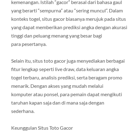
kemenangan. Istilah “gacor” berasal dari bahasa gaul
yang berarti “sempurna” atau “sering muncul”. Dalam
konteks togel, situs gacor biasanya merujuk pada situs
yang dapat memberikan prediksi angka dengan akurasi
tinggi dan peluang menang yang besar bagi
para pesertanya.
Selain itu, situs toto gacor juga menyediakan berbagai
fitur lengkap seperti live draw, data keluaran angka
togel terbaru, analisis prediksi, serta beragam promo
menarik. Dengan akses yang mudah melalui
komputer atau ponsel, para pemain dapat mengikuti
taruhan kapan saja dan di mana saja dengan
sederhana.
Keunggulan Situs Toto Gacor