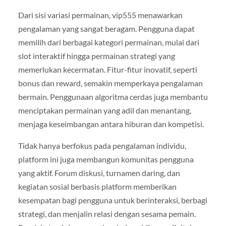
Dari sisi variasi permainan, vip555 menawarkan
pengalaman yang sangat beragam. Pengguna dapat
memilih dari berbagai kategori permainan, mulai dari
slot interaktif hingga permainan strategi yang
memerlukan kecermatan. Fitur-fitur inovatif, seperti
bonus dan reward, semakin memperkaya pengalaman
bermain. Penggunaan algoritma cerdas juga membantu
menciptakan permainan yang adil dan menantang,
menjaga keseimbangan antara hiburan dan kompetisi.
Tidak hanya berfokus pada pengalaman individu,
platform ini juga membangun komunitas pengguna
yang aktif. Forum diskusi, turnamen daring, dan
kegiatan sosial berbasis platform memberikan
kesempatan bagi pengguna untuk berinteraksi, berbagi
strategi, dan menjalin relasi dengan sesama pemain.