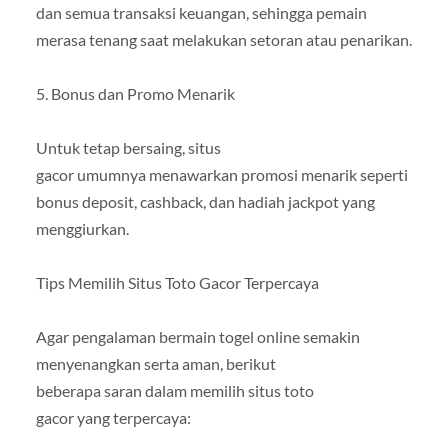
dan semua transaksi keuangan, sehingga pemain
merasa tenang saat melakukan setoran atau penarikan.
5. Bonus dan Promo Menarik
Untuk tetap bersaing, situs
gacor umumnya menawarkan promosi menarik seperti
bonus deposit, cashback, dan hadiah jackpot yang
menggiurkan.
Tips Memilih Situs Toto Gacor Terpercaya
Agar pengalaman bermain togel online semakin
menyenangkan serta aman, berikut
beberapa saran dalam memilih situs toto
gacor yang terpercaya: