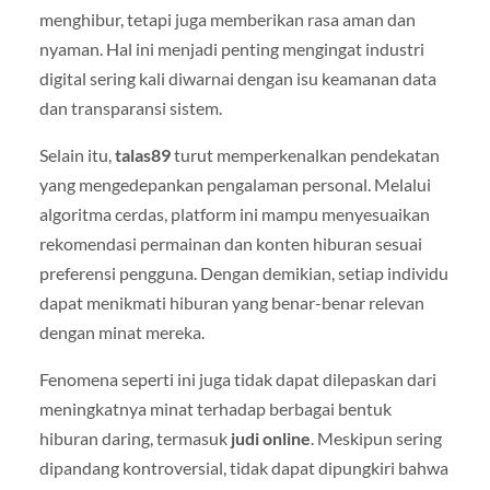
menghibur, tetapi juga memberikan rasa aman dan
nyaman. Hal ini menjadi penting mengingat industri
digital sering kali diwarnai dengan isu keamanan data
dan transparansi sistem.
Selain itu,
talas89
turut memperkenalkan pendekatan
yang mengedepankan pengalaman personal. Melalui
algoritma cerdas, platform ini mampu menyesuaikan
rekomendasi permainan dan konten hiburan sesuai
preferensi pengguna. Dengan demikian, setiap individu
dapat menikmati hiburan yang benar-benar relevan
dengan minat mereka.
Fenomena seperti ini juga tidak dapat dilepaskan dari
meningkatnya minat terhadap berbagai bentuk
hiburan daring, termasuk
judi online
. Meskipun sering
dipandang kontroversial, tidak dapat dipungkiri bahwa