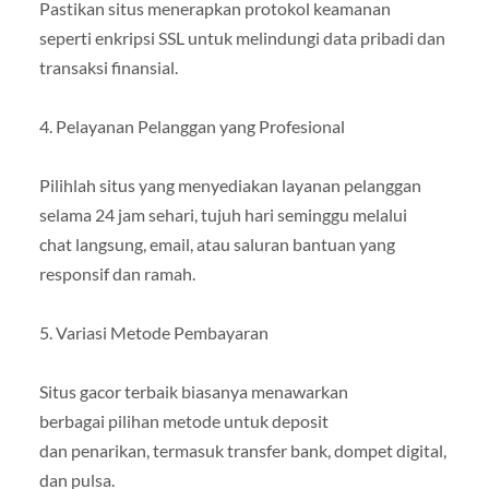
Pastikan situs menerapkan protokol keamanan
seperti enkripsi SSL untuk melindungi data pribadi dan
transaksi finansial.
4. Pelayanan Pelanggan yang Profesional
Pilihlah situs yang menyediakan layanan pelanggan
selama 24 jam sehari, tujuh hari seminggu melalui
chat langsung, email, atau saluran bantuan yang
responsif dan ramah.
5. Variasi Metode Pembayaran
Situs gacor terbaik biasanya menawarkan
berbagai pilihan metode untuk deposit
dan penarikan, termasuk transfer bank, dompet digital,
dan pulsa.