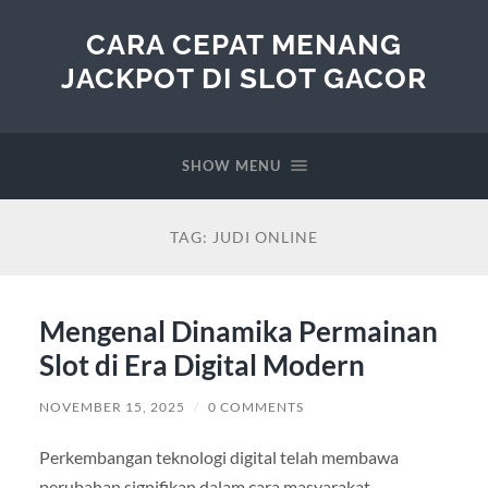
CARA CEPAT MENANG
JACKPOT DI SLOT GACOR
SHOW MENU
TAG:
JUDI ONLINE
Mengenal Dinamika Permainan
Slot di Era Digital Modern
NOVEMBER 15, 2025
/
0 COMMENTS
Perkembangan teknologi digital telah membawa
perubahan signifikan dalam cara masyarakat