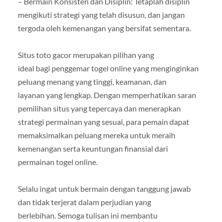
– Bermain Konsisten dan Disiplin: Tetaplah disiplin
mengikuti strategi yang telah disusun, dan jangan
tergoda oleh kemenangan yang bersifat sementara.
Situs toto gacor merupakan pilihan yang
ideal bagi penggemar togel online yang menginginkan
peluang menang yang tinggi, keamanan, dan
layanan yang lengkap. Dengan memperhatikan saran
pemilihan situs yang tepercaya dan menerapkan
strategi permainan yang sesuai, para pemain dapat
memaksimalkan peluang mereka untuk meraih
kemenangan serta keuntungan finansial dari
permainan togel online.
Selalu ingat untuk bermain dengan tanggung jawab
dan tidak terjerat dalam perjudian yang
berlebihan. Semoga tulisan ini membantu