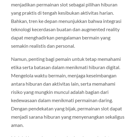
menjadikan permainan slot sebagai pilihan hiburan
yang praktis di tengah kesibukan aktivitas harian.
Bahkan, tren ke depan menunjukkan bahwa integrasi
teknologi kecerdasan buatan dan augmented reality
dapat menghadirkan pengalaman bermain yang
semakin realistis dan personal.
Namun, penting bagi pemain untuk tetap memahami
etika serta batasan dalam menikmati hiburan digital.
Mengelola waktu bermain, menjaga keseimbangan
antara hiburan dan aktivitas lain, serta memahami
risiko yang mungkin muncul adalah bagian dari
kedewasaan dalam menikmati permainan daring.
Dengan pendekatan yang bijak, permainan slot dapat
menjadi sarana hiburan yang menyenangkan sekaligus
aman.