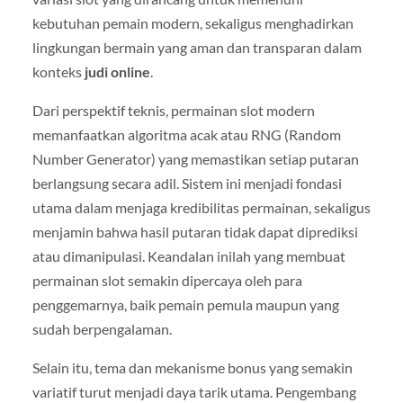
kebutuhan pemain modern, sekaligus menghadirkan
lingkungan bermain yang aman dan transparan dalam
konteks
judi online
.
Dari perspektif teknis, permainan slot modern
memanfaatkan algoritma acak atau RNG (Random
Number Generator) yang memastikan setiap putaran
berlangsung secara adil. Sistem ini menjadi fondasi
utama dalam menjaga kredibilitas permainan, sekaligus
menjamin bahwa hasil putaran tidak dapat diprediksi
atau dimanipulasi. Keandalan inilah yang membuat
permainan slot semakin dipercaya oleh para
penggemarnya, baik pemain pemula maupun yang
sudah berpengalaman.
Selain itu, tema dan mekanisme bonus yang semakin
variatif turut menjadi daya tarik utama. Pengembang