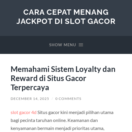
CARA CEPAT MENANG
JACKPOT DI SLOT GACOR
SHOW MENU
Memahami Sistem Loyalty dan
Reward di Situs Gacor
Terpercaya
DECEMBER 14, 2025
/
0 COMMENTS
slot gacor 4d
Situs gacor kini menjadi pilihan utama
bagi pecinta taruhan online. Keamanan dan
kenyamanan bermain menjadi prioritas utama,