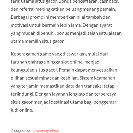
tarik utama situs gacor. Bonus pendaftaran, cashback,
dan referral meningkatkan peluang menang pemain.
Berbagai promo ini memberikan nilai tambah dan
motivasi untuk bermain lebih lama. Dengan syarat
yang mudah dipenuhi, bonus menjadi salah satu alasan
utama memilih situs gacor.
Keberagaman game yang ditawarkan, mulai dari
taruhan olahraga hingga slot online, menjadi
keunggulan situs gacor. Pemain dapat menyesuaikan
pilihan sesuai minat dan keahlian. Sistem keamanan
yang terjamin memastikan data dan transaksi tetap
terlindungi. Dengan layanan lengkap dan terpercaya,
situs gacor menjadi destinasi utama bagi penggemar
judi online.
Categories:
Uncategorized