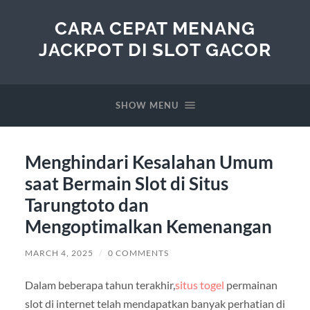
CARA CEPAT MENANG
JACKPOT DI SLOT GACOR
SHOW MENU
Menghindari Kesalahan Umum
saat Bermain Slot di Situs
Tarungtoto dan
Mengoptimalkan Kemenangan
MARCH 4, 2025
/
0 COMMENTS
Dalam beberapa tahun terakhir,
situs togel
permainan
slot di internet telah mendapatkan banyak perhatian di