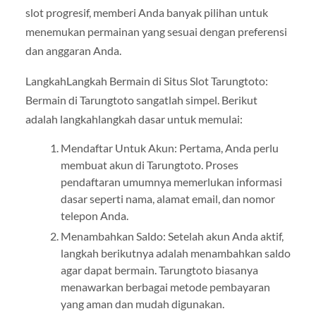
slot progresif, memberi Anda banyak pilihan untuk
menemukan permainan yang sesuai dengan preferensi
dan anggaran Anda.
LangkahLangkah Bermain di Situs Slot Tarungtoto:
Bermain di Tarungtoto sangatlah simpel. Berikut
adalah langkahlangkah dasar untuk memulai:
Mendaftar Untuk Akun: Pertama, Anda perlu
membuat akun di Tarungtoto. Proses
pendaftaran umumnya memerlukan informasi
dasar seperti nama, alamat email, dan nomor
telepon Anda.
Menambahkan Saldo: Setelah akun Anda aktif,
langkah berikutnya adalah menambahkan saldo
agar dapat bermain. Tarungtoto biasanya
menawarkan berbagai metode pembayaran
yang aman dan mudah digunakan.