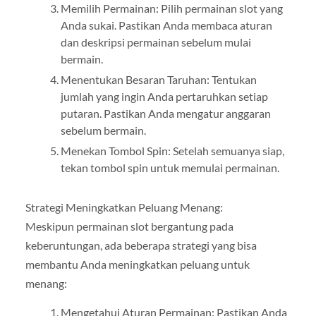
Memilih Permainan: Pilih permainan slot yang
Anda sukai. Pastikan Anda membaca aturan
dan deskripsi permainan sebelum mulai
bermain.
Menentukan Besaran Taruhan: Tentukan
jumlah yang ingin Anda pertaruhkan setiap
putaran. Pastikan Anda mengatur anggaran
sebelum bermain.
Menekan Tombol Spin: Setelah semuanya siap,
tekan tombol spin untuk memulai permainan.
Strategi Meningkatkan Peluang Menang:
Meskipun permainan slot bergantung pada
keberuntungan, ada beberapa strategi yang bisa
membantu Anda meningkatkan peluang untuk
menang:
Mengetahui Aturan Permainan: Pastikan Anda