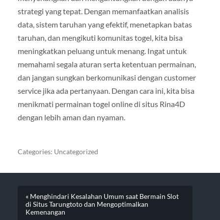
strategi yang tepat. Dengan memanfaatkan analisis
data, sistem taruhan yang efektif, menetapkan batas
taruhan, dan mengikuti komunitas togel, kita bisa
meningkatkan peluang untuk menang. Ingat untuk
memahami segala aturan serta ketentuan permainan,
dan jangan sungkan berkomunikasi dengan customer
service jika ada pertanyaan. Dengan cara ini, kita bisa
menikmati permainan togel online di situs Rina4D
dengan lebih aman dan nyaman.
Categories:
Uncategorized
« Menghindari Kesalahan Umum saat Bermain Slot
di Situs Tarungtoto dan Mengoptimalkan
Kemenangan