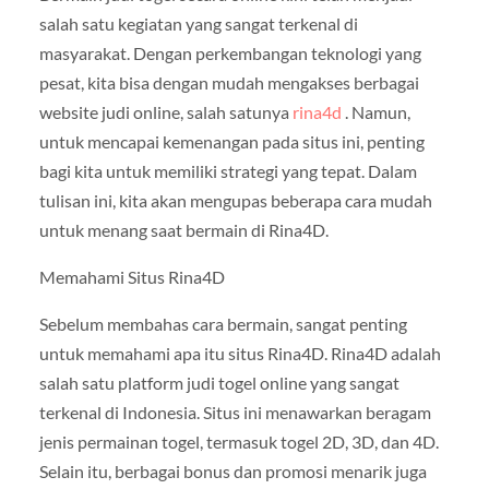
salah satu kegiatan yang sangat terkenal di
masyarakat. Dengan perkembangan teknologi yang
pesat, kita bisa dengan mudah mengakses berbagai
website judi online, salah satunya
rina4d
. Namun,
untuk mencapai kemenangan pada situs ini, penting
bagi kita untuk memiliki strategi yang tepat. Dalam
tulisan ini, kita akan mengupas beberapa cara mudah
untuk menang saat bermain di Rina4D.
Memahami Situs Rina4D
Sebelum membahas cara bermain, sangat penting
untuk memahami apa itu situs Rina4D. Rina4D adalah
salah satu platform judi togel online yang sangat
terkenal di Indonesia. Situs ini menawarkan beragam
jenis permainan togel, termasuk togel 2D, 3D, dan 4D.
Selain itu, berbagai bonus dan promosi menarik juga