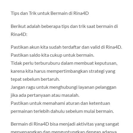
Tips dan Trik untuk Bermain di Rina4D
Berikut adalah beberapa tips dan trik saat bermain di
Rina4D:
Pastikan akun kita sudah terdaftar dan valid di Rina4D.
Pastikan saldo kita cukup untuk bermain.
Tidak perlu terburuburu dalam membuat keputusan,
karena kita harus mempertimbangkan strategi yang
tepat sebelum bertaruh.
Jangan ragu untuk menghubungi layanan pelanggan
jika ada pertanyaan atau masalah.
Pastikan untuk memahami aturan dan ketentuan
permainan terlebih dahulu sebelum mulai bermain.
Bermain di Rina4D bisa menjadi aktivitas yang sangat
menyenangkan dan menguntungkan dengan adanya