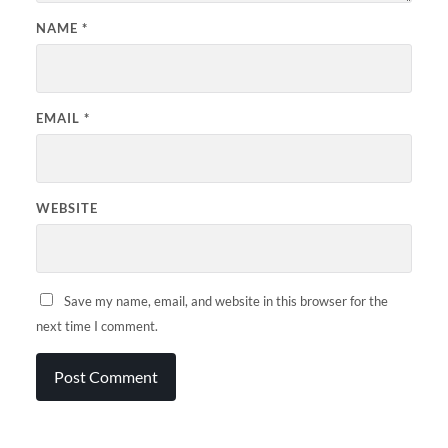
NAME
*
EMAIL
*
WEBSITE
Save my name, email, and website in this browser for the
next time I comment.