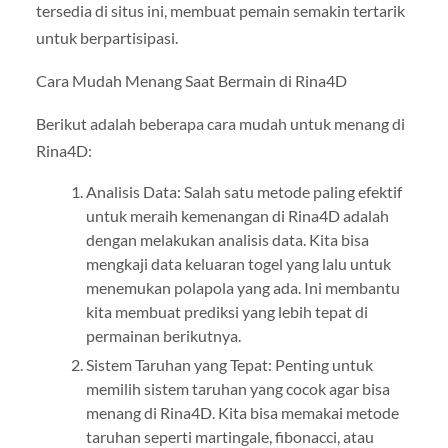
tersedia di situs ini, membuat pemain semakin tertarik
untuk berpartisipasi.
Cara Mudah Menang Saat Bermain di Rina4D
Berikut adalah beberapa cara mudah untuk menang di
Rina4D:
Analisis Data: Salah satu metode paling efektif
untuk meraih kemenangan di Rina4D adalah
dengan melakukan analisis data. Kita bisa
mengkaji data keluaran togel yang lalu untuk
menemukan polapola yang ada. Ini membantu
kita membuat prediksi yang lebih tepat di
permainan berikutnya.
Sistem Taruhan yang Tepat: Penting untuk
memilih sistem taruhan yang cocok agar bisa
menang di Rina4D. Kita bisa memakai metode
taruhan seperti martingale, fibonacci, atau