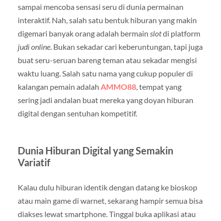
sampai mencoba sensasi seru di dunia permainan
interaktif. Nah, salah satu bentuk hiburan yang makin
digemari banyak orang adalah bermain
slot
di platform
judi online
. Bukan sekadar cari keberuntungan, tapi juga
buat seru-seruan bareng teman atau sekadar mengisi
waktu luang. Salah satu nama yang cukup populer di
kalangan pemain adalah
AMMO88
, tempat yang
sering jadi andalan buat mereka yang doyan hiburan
digital dengan sentuhan kompetitif.
Dunia Hiburan Digital yang Semakin
Variatif
Kalau dulu hiburan identik dengan datang ke bioskop
atau main game di warnet, sekarang hampir semua bisa
diakses lewat smartphone. Tinggal buka aplikasi atau