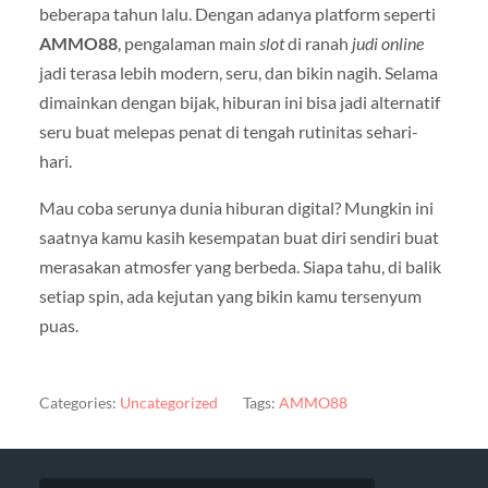
beberapa tahun lalu. Dengan adanya platform seperti
AMMO88
, pengalaman main
slot
di ranah
judi online
jadi terasa lebih modern, seru, dan bikin nagih. Selama
dimainkan dengan bijak, hiburan ini bisa jadi alternatif
seru buat melepas penat di tengah rutinitas sehari-
hari.
Mau coba serunya dunia hiburan digital? Mungkin ini
saatnya kamu kasih kesempatan buat diri sendiri buat
merasakan atmosfer yang berbeda. Siapa tahu, di balik
setiap spin, ada kejutan yang bikin kamu tersenyum
puas.
Categories:
Uncategorized
Tags:
AMMO88