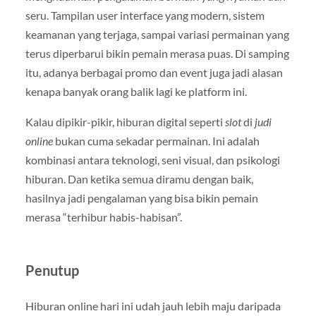
seru. Tampilan user interface yang modern, sistem
keamanan yang terjaga, sampai variasi permainan yang
terus diperbarui bikin pemain merasa puas. Di samping
itu, adanya berbagai promo dan event juga jadi alasan
kenapa banyak orang balik lagi ke platform ini.
Kalau dipikir-pikir, hiburan digital seperti
slot
di
judi
online
bukan cuma sekadar permainan. Ini adalah
kombinasi antara teknologi, seni visual, dan psikologi
hiburan. Dan ketika semua diramu dengan baik,
hasilnya jadi pengalaman yang bisa bikin pemain
merasa “terhibur habis-habisan”.
Penutup
Hiburan online hari ini udah jauh lebih maju daripada